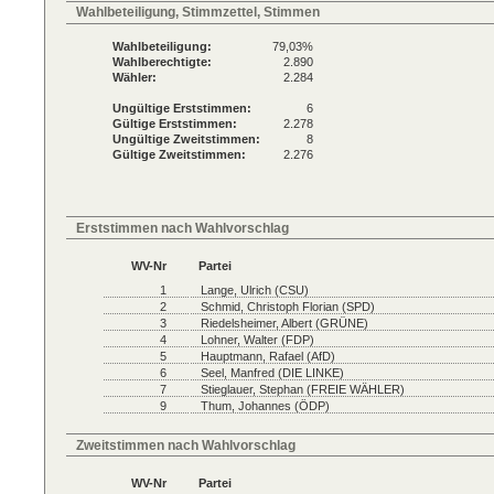
Wahlbeteiligung, Stimmzettel, Stimmen
Wahlbeteiligung:
79,03%
Wahlberechtigte:
2.890
Wähler:
2.284
Ungültige Erststimmen:
6
Gültige Erststimmen:
2.278
Ungültige Zweitstimmen:
8
Gültige Zweitstimmen:
2.276
Erststimmen nach Wahlvorschlag
WV-Nr
Partei
1
Lange, Ulrich (CSU)
2
Schmid, Christoph Florian (SPD)
3
Riedelsheimer, Albert (GRÜNE)
4
Lohner, Walter (FDP)
5
Hauptmann, Rafael (AfD)
6
Seel, Manfred (DIE LINKE)
7
Stieglauer, Stephan (FREIE WÄHLER)
9
Thum, Johannes (ÖDP)
Zweitstimmen nach Wahlvorschlag
WV-Nr
Partei