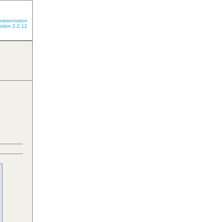
präsentation
rsion 2.2.12