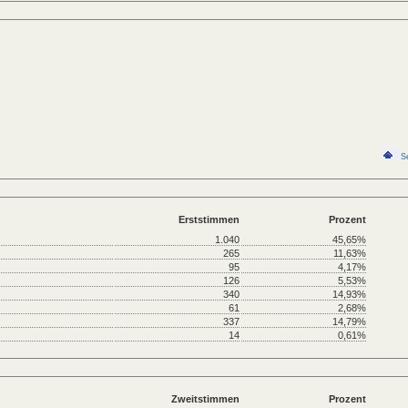
S
Erststimmen
Prozent
1.040
45,65%
265
11,63%
95
4,17%
126
5,53%
340
14,93%
61
2,68%
337
14,79%
14
0,61%
Zweitstimmen
Prozent