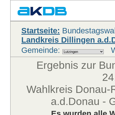
Startseite:
Bundestagswah
Landkreis Dillingen a.d
Gemeinde:
W
Ergebnis zur B
24
Wahlkreis Donau-Ri
a.d.Donau - 
Es wurden alle W