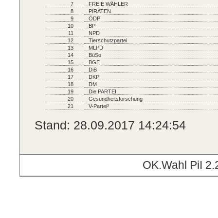
7
FREIE WÄHLER
8
PIRATEN
9
ÖDP
10
BP
11
NPD
12
Tierschutzpartei
13
MLPD
14
BüSo
15
BGE
16
DiB
17
DKP
18
DM
19
Die PARTEI
20
Gesundheitsforschung
21
V-Partei³
Stand: 28.09.2017 14:24:54
OK.Wahl PiI 2.