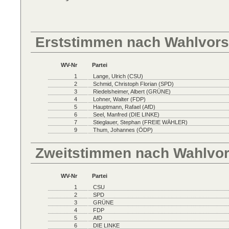
Erststimmen nach Wahlvors
WV-Nr
Partei
1
Lange, Ulrich (CSU)
2
Schmid, Christoph Florian (SPD)
3
Riedelsheimer, Albert (GRÜNE)
4
Lohner, Walter (FDP)
5
Hauptmann, Rafael (AfD)
6
Seel, Manfred (DIE LINKE)
7
Stieglauer, Stephan (FREIE WÄHLER)
9
Thum, Johannes (ÖDP)
Zweitstimmen nach Wahlvo
WV-Nr
Partei
1
CSU
2
SPD
3
GRÜNE
4
FDP
5
AfD
6
DIE LINKE