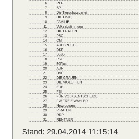
6
REP
7
BP
8
Die Tierschutzpartei
9
DIE LINKE
10
FAMILIE
11
Volksabstimmung
12
DIE FRAUEN
13
PBC
14
CM
15
AUFBRUCH
16
DKP
17
BüSo
18
PSG
19
50Plus
20
AUF
21
DVU
22
DIE GRAUEN
23
DIE VIOLETTEN
24
EDE
25
FBI
26
FÜR VOLKSENTSCHEIDE
27
FW FREIE WÄHLER
28
Newropeans
29
PIRATEN
30
RRP
31
RENTNER
Stand: 29.04.2014 11:15:14