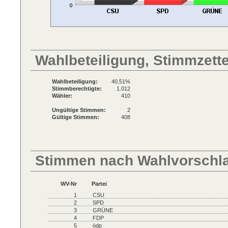
Wahlbeteiligung, Stimmzett
Wahlbeteiligung:
40,51%
Stimmberechtigte:
1.012
Wähler:
410
Ungültige Stimmen:
2
Gültige Stimmen:
408
Stimmen nach Wahlvorschl
WV-Nr
Partei
1
CSU
2
SPD
3
GRÜNE
4
FDP
5
ödp