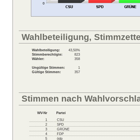
Wahlbeteiligung, Stimmzett
Wahlbeteiligung:
43,50%
Stimmberechtigte:
823
Wähler:
358
Ungültige Stimmen:
1
Gültige Stimmen:
357
Stimmen nach Wahlvorschl
WV-Nr
Partei
1
CSU
2
SPD
3
GRÜNE
4
FDP
5
ödp