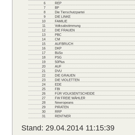
6
REP
7
BP
8
Die Tierschutzpartei
9
DIE LINKE
10
FAMILIE
11
Volksabstimmung
12
DIE FRAUEN
13
PBC
14
CM
15
AUFBRUCH
16
DKP
17
BüSo
18
PSG
19
50Plus
20
AUF
21
DVU
22
DIE GRAUEN
23
DIE VIOLETTEN
24
EDE
25
FBI
26
FÜR VOLKSENTSCHEIDE
27
FW FREIE WÄHLER
28
Newropeans
29
PIRATEN
30
RRP
31
RENTNER
Stand: 29.04.2014 11:15:39