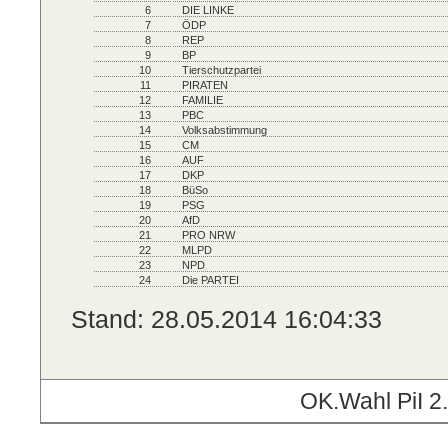
6
DIE LINKE
7
ÖDP
8
REP
9
BP
10
Tierschutzpartei
11
PIRATEN
12
FAMILIE
13
PBC
14
Volksabstimmung
15
CM
16
AUF
17
DKP
18
BüSo
19
PSG
20
AfD
21
PRO NRW
22
MLPD
23
NPD
24
Die PARTEI
Stand: 28.05.2014 16:04:33
OK.Wahl PiI 2