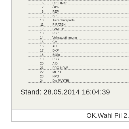
6
DIE LINKE
7
ÖDP
8
REP
9
BP
10
Tierschutzpartei
11
PIRATEN
12
FAMILIE
13
PBC
14
Volksabstimmung
15
CM
16
AUF
17
DKP
18
BüSo
19
PSG
20
AfD
21
PRO NRW
22
MLPD
23
NPD
24
Die PARTEI
Stand: 28.05.2014 16:04:39
OK.Wahl PiI 2