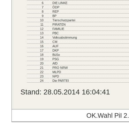
6
DIE LINKE
7
ÖDP
8
REP
9
BP
10
Tierschutzpartei
11
PIRATEN
12
FAMILIE
13
PBC
14
Volksabstimmung
15
CM
16
AUF
17
DKP
18
BüSo
19
PSG
20
AfD
21
PRO NRW
22
MLPD
23
NPD
24
Die PARTEI
Stand: 28.05.2014 16:04:41
OK.Wahl PiI 2