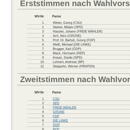
Erststimmen nach Wahlvors
WV-Nr
Partei
1
Winter, Georg (CSU)
2
Steiner, Mirjam (SPD)
3
Häusler, Johann (FREIE WÄHLER)
4
Ach, Nico (GRÜNE)
5
Prof. Dr. Barfuß, Georg (FDP)
6
Weiß, Michael (DIE LINKE)
7
Brugger, Karl (ÖDP)
8
Mack, Hermann (REP)
9
Krautz, Danilo (NPD)
10
Lehnert, Andreas (BP)
12
Steppuhn, Werner (PIRATEN)
Zweitstimmen nach Wahlvo
WV-Nr
Partei
1
CSU
2
SPD
3
FREIE WÄHLER
4
GRÜNE
5
FDP
6
DIE LINKE
7
ÖDP
8
REP