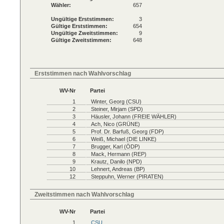
Wähler:
657
Ungültige Erststimmen:
3
Gültige Erststimmen:
654
Ungültige Zweitstimmen:
9
Gültige Zweitstimmen:
648
Erststimmen nach Wahlvorschlag
WV-Nr
Partei
1
Winter, Georg (CSU)
2
Steiner, Mirjam (SPD)
3
Häusler, Johann (FREIE WÄHLER)
4
Ach, Nico (GRÜNE)
5
Prof. Dr. Barfuß, Georg (FDP)
6
Weiß, Michael (DIE LINKE)
7
Brugger, Karl (ÖDP)
8
Mack, Hermann (REP)
9
Krautz, Danilo (NPD)
10
Lehnert, Andreas (BP)
12
Steppuhn, Werner (PIRATEN)
Zweitstimmen nach Wahlvorschlag
WV-Nr
Partei
1
CSU