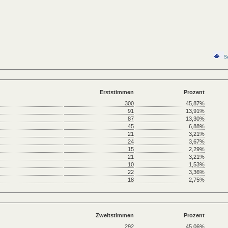
S
Erststimmen
Prozent
300
45,87%
91
13,91%
87
13,30%
45
6,88%
21
3,21%
24
3,67%
15
2,29%
21
3,21%
10
1,53%
22
3,36%
18
2,75%
Zweitstimmen
Prozent
292
45,06%