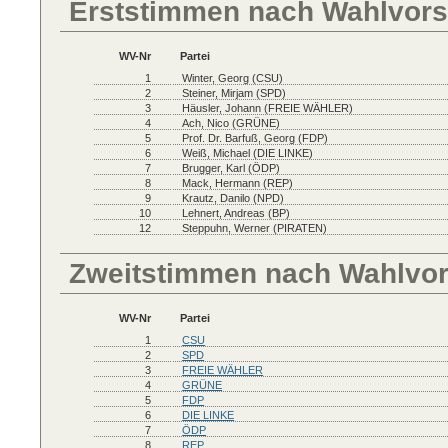
Erststimmen nach Wahlvors
WV-Nr
Partei
1
Winter, Georg (CSU)
2
Steiner, Mirjam (SPD)
3
Häusler, Johann (FREIE WÄHLER)
4
Ach, Nico (GRÜNE)
5
Prof. Dr. Barfuß, Georg (FDP)
6
Weiß, Michael (DIE LINKE)
7
Brugger, Karl (ÖDP)
8
Mack, Hermann (REP)
9
Krautz, Danilo (NPD)
10
Lehnert, Andreas (BP)
12
Steppuhn, Werner (PIRATEN)
Zweitstimmen nach Wahlvo
WV-Nr
Partei
1
CSU
2
SPD
3
FREIE WÄHLER
4
GRÜNE
5
FDP
6
DIE LINKE
7
ÖDP
8
REP