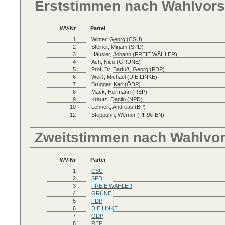
Erststimmen nach Wahlvors
WV-Nr
Partei
1
Winter, Georg (CSU)
2
Steiner, Mirjam (SPD)
3
Häusler, Johann (FREIE WÄHLER)
4
Ach, Nico (GRÜNE)
5
Prof. Dr. Barfuß, Georg (FDP)
6
Weiß, Michael (DIE LINKE)
7
Brugger, Karl (ÖDP)
8
Mack, Hermann (REP)
9
Krautz, Danilo (NPD)
10
Lehnert, Andreas (BP)
12
Steppuhn, Werner (PIRATEN)
Zweitstimmen nach Wahlvo
WV-Nr
Partei
1
CSU
2
SPD
3
FREIE WÄHLER
4
GRÜNE
5
FDP
6
DIE LINKE
7
ÖDP
8
REP