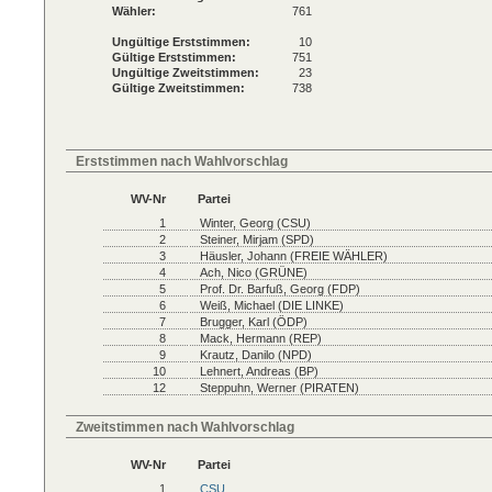
Wähler:
761
Ungültige Erststimmen:
10
Gültige Erststimmen:
751
Ungültige Zweitstimmen:
23
Gültige Zweitstimmen:
738
Erststimmen nach Wahlvorschlag
WV-Nr
Partei
1
Winter, Georg (CSU)
2
Steiner, Mirjam (SPD)
3
Häusler, Johann (FREIE WÄHLER)
4
Ach, Nico (GRÜNE)
5
Prof. Dr. Barfuß, Georg (FDP)
6
Weiß, Michael (DIE LINKE)
7
Brugger, Karl (ÖDP)
8
Mack, Hermann (REP)
9
Krautz, Danilo (NPD)
10
Lehnert, Andreas (BP)
12
Steppuhn, Werner (PIRATEN)
Zweitstimmen nach Wahlvorschlag
WV-Nr
Partei
1
CSU