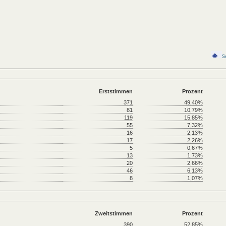
S
Erststimmen
Prozent
371
49,40%
81
10,79%
119
15,85%
55
7,32%
16
2,13%
17
2,26%
5
0,67%
13
1,73%
20
2,66%
46
6,13%
8
1,07%
Zweitstimmen
Prozent
390
52,85%