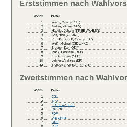
Erststimmen nach Wahlvors
WV-Nr
Partei
1
Winter, Georg (CSU)
2
Steiner, Mirjam (SPD)
3
Häusler, Johann (FREIE WÄHLER)
4
Ach, Nico (GRÜNE)
5
Prof. Dr. Barfuß, Georg (FDP)
6
Weiß, Michael (DIE LINKE)
7
Brugger, Karl (ÖDP)
8
Mack, Hermann (REP)
9
Krautz, Danilo (NPD)
10
Lehnert, Andreas (BP)
12
Steppuhn, Werner (PIRATEN)
Zweitstimmen nach Wahlvo
WV-Nr
Partei
1
CSU
2
SPD
3
FREIE WÄHLER
4
GRÜNE
5
FDP
6
DIE LINKE
7
ÖDP
8
REP