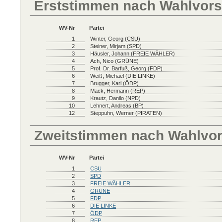
Erststimmen nach Wahlvors
WV-Nr
Partei
1
Winter, Georg (CSU)
2
Steiner, Mirjam (SPD)
3
Häusler, Johann (FREIE WÄHLER)
4
Ach, Nico (GRÜNE)
5
Prof. Dr. Barfuß, Georg (FDP)
6
Weiß, Michael (DIE LINKE)
7
Brugger, Karl (ÖDP)
8
Mack, Hermann (REP)
9
Krautz, Danilo (NPD)
10
Lehnert, Andreas (BP)
12
Steppuhn, Werner (PIRATEN)
Zweitstimmen nach Wahlvo
WV-Nr
Partei
1
CSU
2
SPD
3
FREIE WÄHLER
4
GRÜNE
5
FDP
6
DIE LINKE
7
ÖDP
8
REP