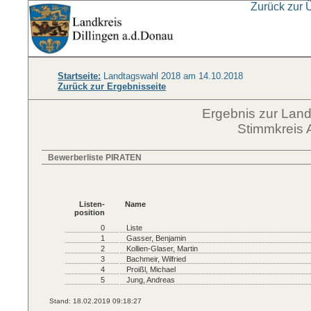
Zurück zur 
Startseite:
Landtagswahl 2018 am 14.10.2018
Zurück zur Ergebnisseite
Ergebnis zur Lan
Stimmkreis 
Bewerberliste PIRATEN
Listen-
Name
position
0
Liste
1
Gasser, Benjamin
2
Kollien-Glaser, Martin
3
Bachmeir, Wilfried
4
Proißl, Michael
5
Jung, Andreas
Stand: 18.02.2019 09:18:27