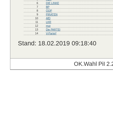
6
DIE LINKE
7
BP
8
ÖDP
9
PIRATEN
10
AfD
11
LKR
12
mut
13
Die PARTEI
14
V-Partei³
Stand: 18.02.2019 09:18:40
OK.Wahl PiI 2.