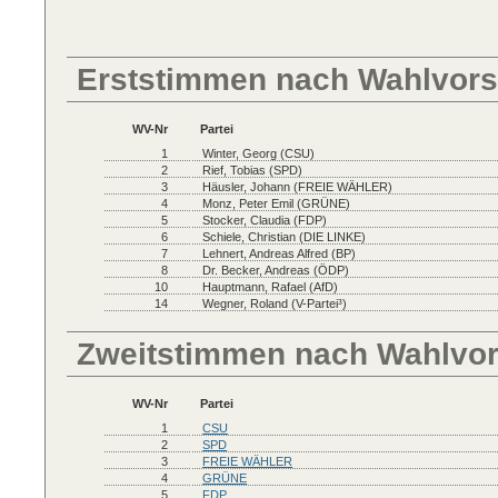
Erststimmen nach Wahlvors
WV-Nr
Partei
1
Winter, Georg (CSU)
2
Rief, Tobias (SPD)
3
Häusler, Johann (FREIE WÄHLER)
4
Monz, Peter Emil (GRÜNE)
5
Stocker, Claudia (FDP)
6
Schiele, Christian (DIE LINKE)
7
Lehnert, Andreas Alfred (BP)
8
Dr. Becker, Andreas (ÖDP)
10
Hauptmann, Rafael (AfD)
14
Wegner, Roland (V-Partei³)
Zweitstimmen nach Wahlvo
WV-Nr
Partei
1
CSU
2
SPD
3
FREIE WÄHLER
4
GRÜNE
5
FDP