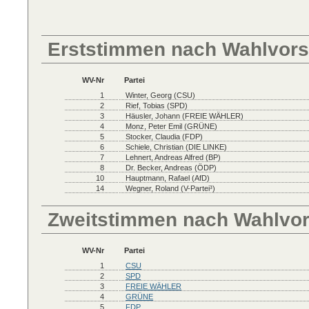
Erststimmen nach Wahlvors
WV-Nr
Partei
1
Winter, Georg (CSU)
2
Rief, Tobias (SPD)
3
Häusler, Johann (FREIE WÄHLER)
4
Monz, Peter Emil (GRÜNE)
5
Stocker, Claudia (FDP)
6
Schiele, Christian (DIE LINKE)
7
Lehnert, Andreas Alfred (BP)
8
Dr. Becker, Andreas (ÖDP)
10
Hauptmann, Rafael (AfD)
14
Wegner, Roland (V-Partei³)
Zweitstimmen nach Wahlvo
WV-Nr
Partei
1
CSU
2
SPD
3
FREIE WÄHLER
4
GRÜNE
5
FDP