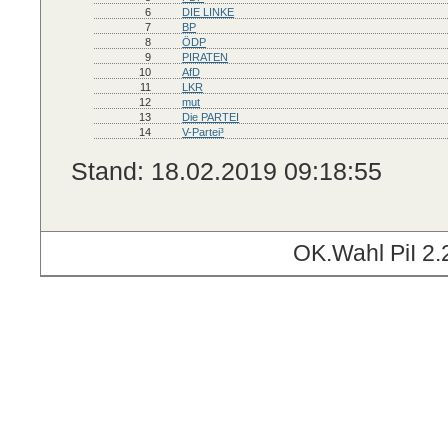
6
DIE LINKE
7
BP
8
ÖDP
9
PIRATEN
10
AfD
11
LKR
12
mut
13
Die PARTEI
14
V-Partei³
Stand: 18.02.2019 09:18:55
OK.Wahl PiI 2.