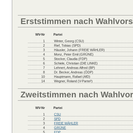
Erststimmen nach Wahlvors
WV-Nr
Partei
1
Winter, Georg (CSU)
2
Rief, Tobias (SPD)
3
Häusler, Johann (FREIE WÄHLER)
4
Monz, Peter Emil (GRÜNE)
5
Stocker, Claudia (FDP)
6
Schiele, Christian (DIE LINKE)
7
Lehnert, Andreas Alfred (BP)
8
Dr. Becker, Andreas (ÖDP)
10
Hauptmann, Rafael (AfD)
14
Wegner, Roland (V-Partei³)
Zweitstimmen nach Wahlvo
WV-Nr
Partei
1
CSU
2
SPD
3
FREIE WÄHLER
4
GRÜNE
5
FDP