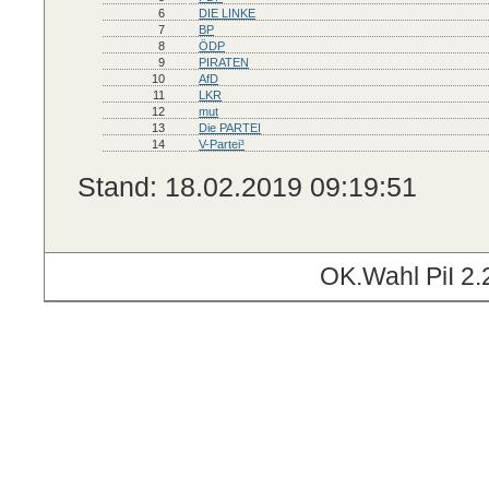
6
DIE LINKE
7
BP
8
ÖDP
9
PIRATEN
10
AfD
11
LKR
12
mut
13
Die PARTEI
14
V-Partei³
Stand: 18.02.2019 09:19:51
OK.Wahl PiI 2.