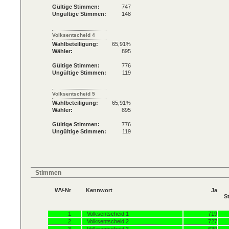
Gültige Stimmen:
747
Ungültige Stimmen:
148
Volksentscheid 4
Wahlbeteiligung:
65,91%
Wähler:
895
Gültige Stimmen:
776
Ungültige Stimmen:
119
Volksentscheid 5
Wahlbeteiligung:
65,91%
Wähler:
895
Gültige Stimmen:
776
Ungültige Stimmen:
119
Stimmen
WV-Nr
Kennwort
Ja
S
1
Volksentscheid 1
719
2
Volksentscheid 2
727