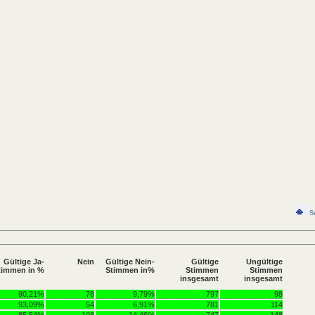
S
Gültige Ja-
Nein
Gültige Nein-
Gültige
Ungültige
timmen in %
Stimmen in%
Stimmen
Stimmen
insgesamt
insgesamt
90,21%
78
9,79%
797
98
93,09%
54
6,91%
781
114