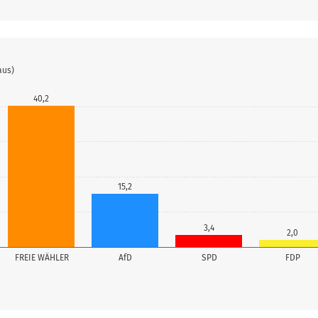
aus)
40,2
15,2
3,4
2,0
FREIE WÄHLER
AfD
SPD
FDP