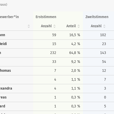
thaus)
ewerber*in
Erststimmen
Zweitstimmen
Anzahl
Anteil
Anzahl
ann
59
16,5 %
102
eidi
15
4,2 %
23
h
232
64,8 %
143
33
9,2 %
54
Thomas
7
2,0 %
12
4
1,1 %
7
lexandra
4
1,1 %
3
reas
1
0,3 %
0
ard
1
0,3 %
5