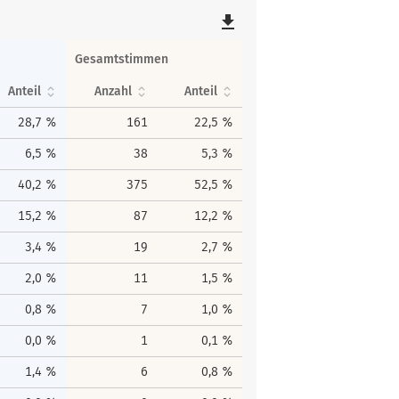
file_download
Gesamtstimmen
Anteil
Anzahl
Anteil
28,7 %
161
22,5 %
6,5 %
38
5,3 %
40,2 %
375
52,5 %
15,2 %
87
12,2 %
3,4 %
19
2,7 %
2,0 %
11
1,5 %
0,8 %
7
1,0 %
0,0 %
1
0,1 %
1,4 %
6
0,8 %