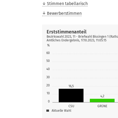
Stimmen tabellarisch
Bewerberstimmen
Erststimmenanteil
Bezirkswahl 2023, 11 - Briefwahl Bissingen 1 (Rath
Amtliches Endergebnis, 17.10.2023, 11:05:15
%
60
50
40
30
20
16,5
10
4,2
0
CSU
GRÜNE
Aktuelle Wahl