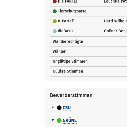
Die PARTEI
Leuchtle Pat
Tierschutzpartei
V-Partei³
Hartl Wilhe
dieBasis
Goßner Ben
Wahlberechtigte
Wähler
Ungültige Stimmen
Gültige Stimmen
Bewerberstimmen
CSU
Bewerberstimmen
Nr.
Name Vorname
GRÜNE
Bewerberstimmen