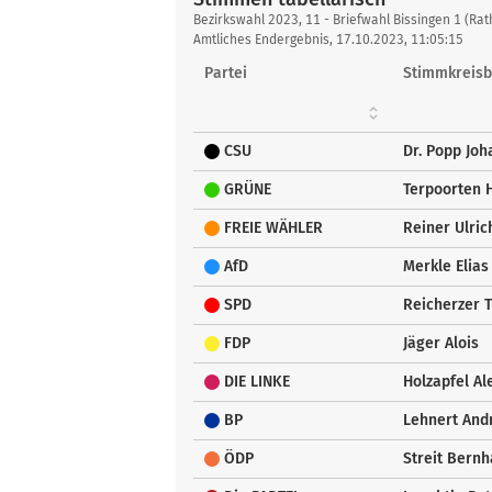
Stimmen
Bezirkswahl 2023, 11 - Briefwahl Bissingen 1 (Ra
tabellarisch
Amtliches Endergebnis, 17.10.2023, 11:05:15
Partei
Stimmkreisb
CSU
Dr. Popp Joh
GRÜNE
Terpoorten H
FREIE WÄHLER
Reiner Ulric
AfD
Merkle Elias
SPD
Reicherzer 
FDP
Jäger Alois
DIE LINKE
Holzapfel A
BP
Lehnert And
ÖDP
Streit Bernh