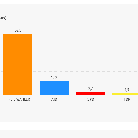
aus)
52,5
12,2
2,7
1,5
FREIE WÄHLER
AfD
SPD
FDP