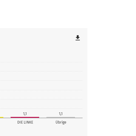
file_download
1,1
1,1
DIE LINKE
Übrige