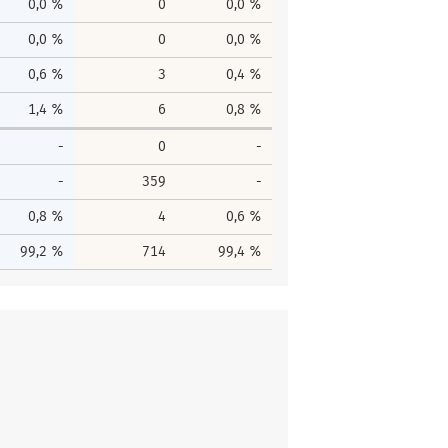
0,0 %
0
0,0 %
0,0 %
0
0,0 %
0,6 %
3
0,4 %
1,4 %
6
0,8 %
-
0
-
-
359
-
0,8 %
4
0,6 %
99,2 %
714
99,4 %
men
Gesamtstimmen