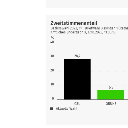
Zweitstimmenanteil
Bezirkswahl 2023, 11 - Briefwahl Bissingen 1 (Rath
Amtliches Endergebnis, 17.10.2023, 11:05:15
%
40
30
28,7
20
10
6,5
0
CSU
GRÜNE
Aktuelle Wahl