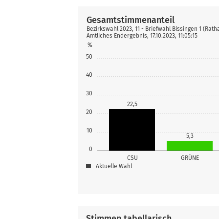
Gesamtstimmenanteil
Bezirkswahl 2023, 11 - Briefwahl Bissingen 1 (Rath
Amtliches Endergebnis, 17.10.2023, 11:05:15
%
50
40
30
22,5
20
10
5,3
0
CSU
GRÜNE
Aktuelle Wahl
Stimmen tabellarisch