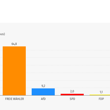
aus)
64,8
9,2
2,0
1,1
FREIE WÄHLER
AfD
SPD
FDP