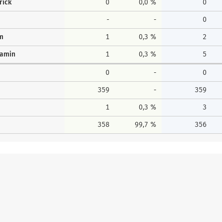
rick
0
0,0 %
0
-
-
0
lm
1
0,3 %
2
jamin
1
0,3 %
5
0
-
0
359
-
359
1
0,3 %
3
358
99,7 %
356
Erststimmen
Zweitstim