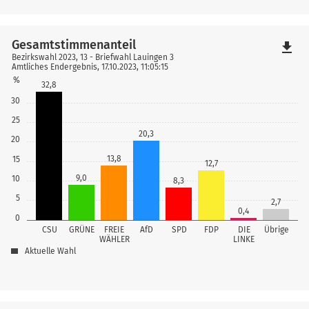
Gesamtstimmenanteil
file_download
Bezirkswahl 2023, 13 - Briefwahl Lauingen 3
Amtliches Endergebnis, 17.10.2023, 11:05:15
%
32,8
30
25
20,3
20
13,8
15
12,7
9,0
10
8,3
5
2,7
0,4
0
CSU
GRÜNE
FREIE
AfD
SPD
FDP
DIE
Übrige
WÄHLER
LINKE
Aktuelle Wahl