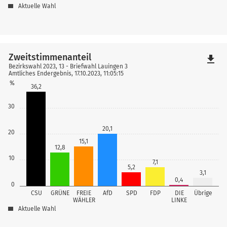
Aktuelle Wahl
Zweitstimmenanteil
file_download
Bezirkswahl 2023, 13 - Briefwahl Lauingen 3
Amtliches Endergebnis, 17.10.2023, 11:05:15
%
36,2
30
20,1
20
15,1
12,8
10
7,1
5,2
3,1
0,4
0
CSU
GRÜNE
FREIE
AfD
SPD
FDP
DIE
Übrige
WÄHLER
LINKE
Aktuelle Wahl