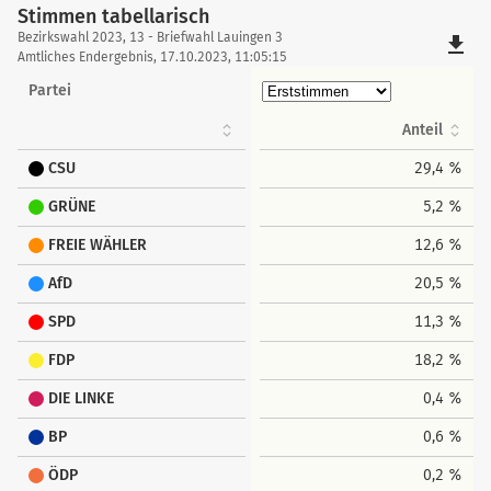
Stimmen tabellarisch
Stimmen
Bezirkswahl 2023, 13 - Briefwahl Lauingen 3
file_download
tabellarisch
Amtliches Endergebnis, 17.10.2023, 11:05:15
Partei
Anteil
CSU
29,4 %
GRÜNE
5,2 %
FREIE WÄHLER
12,6 %
AfD
20,5 %
SPD
11,3 %
FDP
18,2 %
DIE LINKE
0,4 %
BP
0,6 %
ÖDP
0,2 %