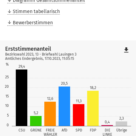
Diagramm Gesamtstimmenanteil
Stimmen tabellarisch
Bewerberstimmen
Erststimmenanteil
file_download
Bezirkswahl 2023, 13 - Briefwahl Lauingen 3
Amtliches Endergebnis, 17.10.2023, 11:05:15
%
29,4
25
20,5
20
18,2
15
12,6
11,3
10
5,2
5
2,3
0,4
0
CSU
GRÜNE
FREIE
AfD
SPD
FDP
DIE
Übrige
WÄHLER
LINKE