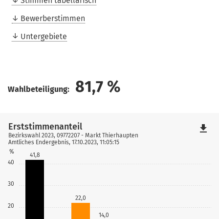
Stimmen tabellarisch
Bewerberstimmen
Untergebiete
81,7
%
Wahlbeteiligung:
Erststimmenanteil
file_download
Bezirkswahl 2023, 09772207 - Markt Thierhaupten
Amtliches Endergebnis, 17.10.2023, 11:05:15
%
41,8
40
30
22,0
20
14,0