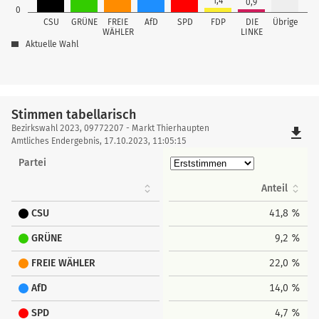
1,4
0,9
0
CSU
GRÜNE
FREIE
AfD
SPD
FDP
DIE
Übrige
WÄHLER
LINKE
Aktuelle Wahl
Stimmen tabellarisch
Stimmen
Bezirkswahl 2023, 09772207 - Markt Thierhaupten
file_download
tabellarisch
Amtliches Endergebnis, 17.10.2023, 11:05:15
Partei
Anteil
CSU
41,8 %
GRÜNE
9,2 %
FREIE WÄHLER
22,0 %
AfD
14,0 %
SPD
4,7 %