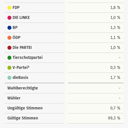
FDP
1,8 %
DIE LINKE
1,0 %
BP
1,3 %
ÖDP
1,1 %
Die PARTEI
1,0 %
Tierschutzpartei
-
V-Partei³
0,3 %
dieBasis
1,7 %
Wahlberechtigte
-
Wähler
-
Ungültige Stimmen
0,7 %
Gültige Stimmen
99,3 %