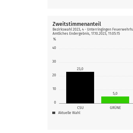
Zweitstimmenanteil
Bezirkswahl 2023, 4 - Unterringingen Feuerwehrh
Amtliches Endergebnis, 17.10.2023, 11:05:15
%
40
30
23,0
20
10
5,0
0
CSU
GRÜNE
Aktuelle Wahl