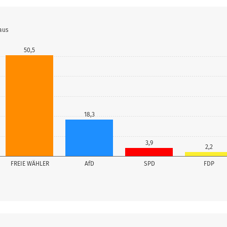
aus
50,5
18,3
3,9
2,2
FREIE WÄHLER
AfD
SPD
FDP