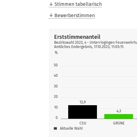
Stimmen tabellarisch
Bewerberstimmen
Erststimmenanteil
Bezirkswahl 2023, 4 - Unterringingen Feuerwehrh
Amtliches Endergebnis, 17.10.2023, 11:05:15
%
50
40
30
20
12,9
10
4,3
0
CSU
GRÜNE
Aktuelle Wahl