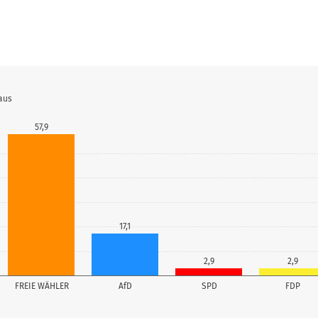
aus
57,9
17,1
2,9
2,9
FREIE WÄHLER
AfD
SPD
FDP