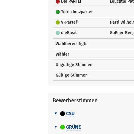
Die PARTEI
Leuchtle Pat
Tierschutzpartei
V-Partei³
Hartl Wilhe
dieBasis
Goßner Ben
Wahlberechtigte
Wähler
Ungültige Stimmen
Gültige Stimmen
Bewerberstimmen
CSU
Bewerberstimmen
Nr.
Name Vorname
GRÜNE
Bewerberstimmen