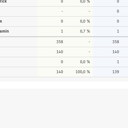
rick
0
0,0 %
0
-
-
0
lm
0
0,0 %
0
jamin
1
0,7 %
1
358
-
358
140
-
140
0
0,0 %
1
140
100,0 %
139
Erststimmen
Zweitstim