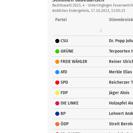
Stimmen
Bezirkswahl 2023, 4 - Unterringingen Feuerwehr
tabellarisch
Amtliches Endergebnis, 17.10.2023, 11:05:15
Partei
Stimmkreisb
CSU
Dr. Popp Joh
GRÜNE
Terpoorten H
FREIE WÄHLER
Reiner Ulric
AfD
Merkle Elias
SPD
Reicherzer 
FDP
Jäger Alois
DIE LINKE
Holzapfel A
BP
Lehnert And
ÖDP
Streit Bernh