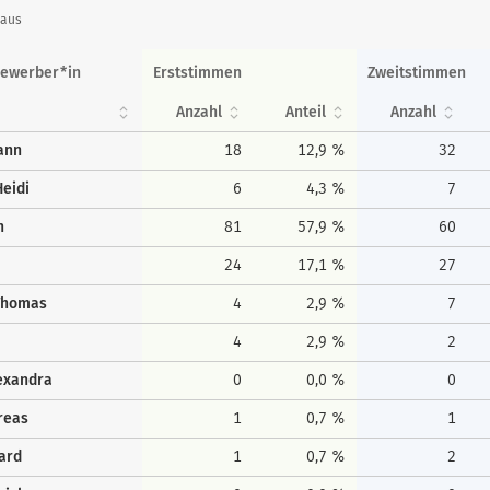
haus
ewerber*in
Erststimmen
Zweitstimmen
Anzahl
Anteil
Anzahl
ann
18
12,9 %
32
eidi
6
4,3 %
7
h
81
57,9 %
60
24
17,1 %
27
Thomas
4
2,9 %
7
4
2,9 %
2
lexandra
0
0,0 %
0
reas
1
0,7 %
1
ard
1
0,7 %
2