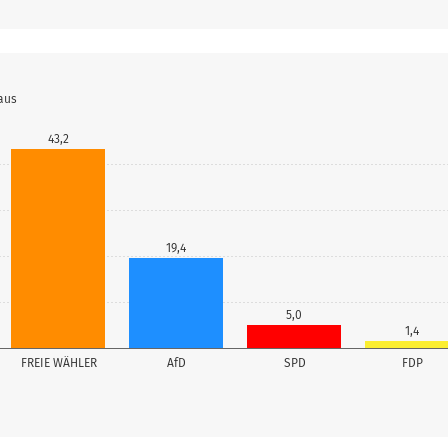
aus
43,2
19,4
5,0
1,4
FREIE WÄHLER
AfD
SPD
FDP