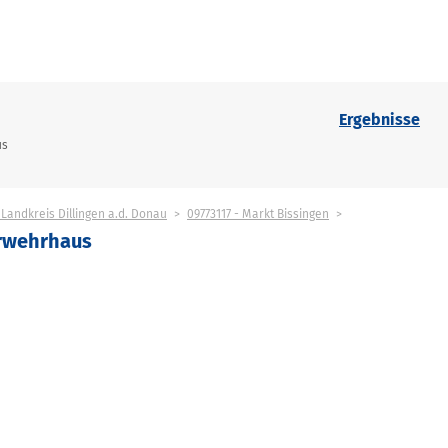
Ergebnisse
us
 Landkreis Dillingen a.d. Donau
09773117 - Markt Bissingen
erwehrhaus