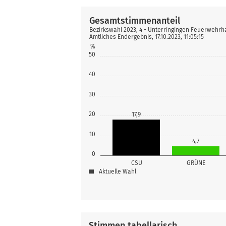
Gesamtstimmenanteil
Bezirkswahl 2023, 4 - Unterringingen Feuerwehrh
Amtliches Endergebnis, 17.10.2023, 11:05:15
%
50
40
30
20
17,9
10
4,7
0
CSU
GRÜNE
Aktuelle Wahl
Stimmen tabellarisch