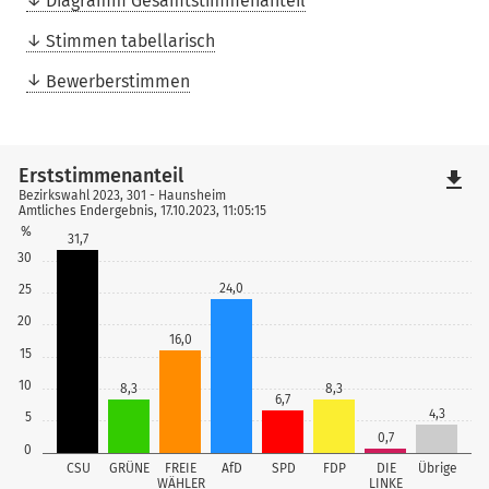
Diagramm Gesamtstimmenanteil
Stimmen tabellarisch
Bewerberstimmen
Erststimmenanteil
file_download
Bezirkswahl 2023, 301 - Haunsheim
Amtliches Endergebnis, 17.10.2023, 11:05:15
%
31,7
30
24,0
25
20
16,0
15
10
8,3
8,3
6,7
4,3
5
0,7
0
CSU
GRÜNE
FREIE
AfD
SPD
FDP
DIE
Übrige
WÄHLER
LINKE