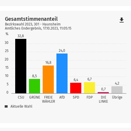
Gesamtstimmenanteil
file_download
Bezirkswahl 2023, 301 - Haunsheim
Amtliches Endergebnis, 17.10.2023, 11:05:15
%
32,8
30
24,0
25
20
16,8
15
10
8,5
6,7
6,4
4,2
5
0,7
0
CSU
GRÜNE
FREIE
AfD
SPD
FDP
DIE
Übrige
WÄHLER
LINKE
Aktuelle Wahl