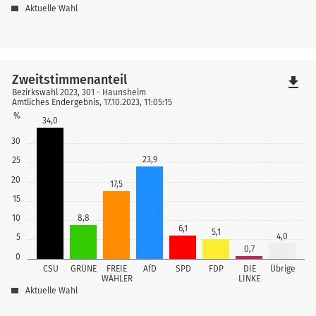
Aktuelle Wahl
Zweitstimmenanteil
file_download
Bezirkswahl 2023, 301 - Haunsheim
Amtliches Endergebnis, 17.10.2023, 11:05:15
%
34,0
30
23,9
25
20
17,5
15
10
8,8
6,1
5,1
4,0
5
0,7
0
CSU
GRÜNE
FREIE
AfD
SPD
FDP
DIE
Übrige
WÄHLER
LINKE
Aktuelle Wahl