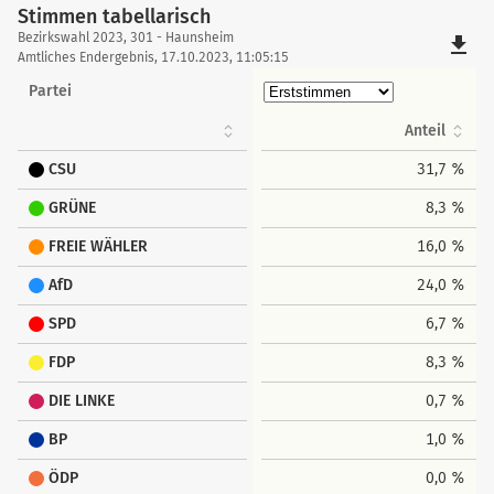
Stimmen tabellarisch
Stimmen
Bezirkswahl 2023, 301 - Haunsheim
file_download
tabellarisch
Amtliches Endergebnis, 17.10.2023, 11:05:15
Partei
Anteil
CSU
31,7 %
GRÜNE
8,3 %
FREIE WÄHLER
16,0 %
AfD
24,0 %
SPD
6,7 %
FDP
8,3 %
DIE LINKE
0,7 %
BP
1,0 %
ÖDP
0,0 %