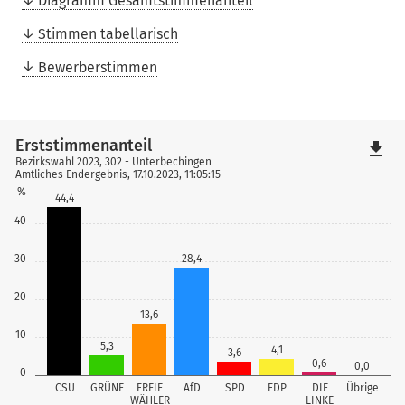
Diagramm Gesamtstimmenanteil
Stimmen tabellarisch
Bewerberstimmen
Erststimmenanteil
file_download
Bezirkswahl 2023, 302 - Unterbechingen
Amtliches Endergebnis, 17.10.2023, 11:05:15
%
44,4
40
30
28,4
20
13,6
10
5,3
4,1
3,6
0,6
0,0
0
CSU
GRÜNE
FREIE
AfD
SPD
FDP
DIE
Übrige
WÄHLER
LINKE