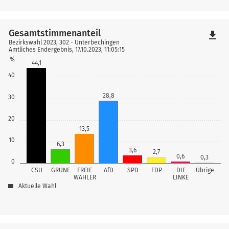
Gesamtstimmenanteil
file_download
Bezirkswahl 2023, 302 - Unterbechingen
Amtliches Endergebnis, 17.10.2023, 11:05:15
%
44,1
40
28,8
30
20
13,5
10
6,3
3,6
2,7
0,6
0,3
0
CSU
GRÜNE
FREIE
AfD
SPD
FDP
DIE
Übrige
WÄHLER
LINKE
Aktuelle Wahl