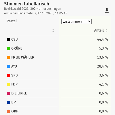
Stimmen tabellarisch
Stimmen
Bezirkswahl 2023, 302 - Unterbechingen
file_download
tabellarisch
Amtliches Endergebnis, 17.10.2023, 11:05:15
Partei
Anteil
CSU
44,4 %
GRÜNE
5,3 %
FREIE WÄHLER
13,6 %
AfD
28,4 %
SPD
3,6 %
FDP
4,1 %
DIE LINKE
0,6 %
BP
0,0 %
ÖDP
0,0 %