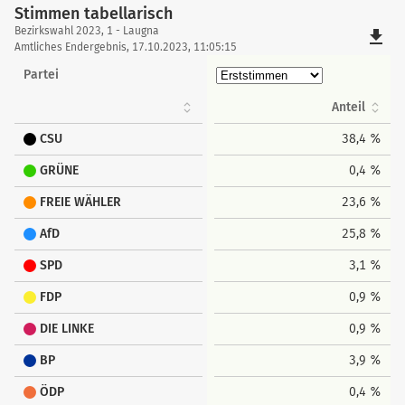
Stimmen tabellarisch
Stimmen
Bezirkswahl 2023, 1 - Laugna
file_download
tabellarisch
Amtliches Endergebnis, 17.10.2023, 11:05:15
Partei
Anteil
CSU
38,4 %
GRÜNE
0,4 %
FREIE WÄHLER
23,6 %
AfD
25,8 %
SPD
3,1 %
FDP
0,9 %
DIE LINKE
0,9 %
BP
3,9 %
ÖDP
0,4 %