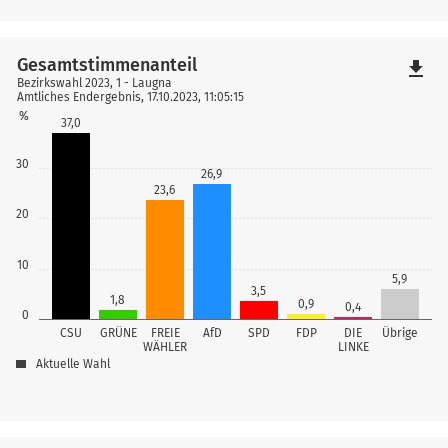
Gesamtstimmenanteil
file_download
Bezirkswahl 2023, 1 - Laugna
Amtliches Endergebnis, 17.10.2023, 11:05:15
%
37,0
30
26,9
23,6
20
10
5,9
3,5
1,8
0,9
0,4
0
CSU
GRÜNE
FREIE
AfD
SPD
FDP
DIE
Übrige
WÄHLER
LINKE
Aktuelle Wahl