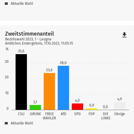
Aktuelle Wahl
Zweitstimmenanteil
file_download
Bezirkswahl 2023, 1 - Laugna
Amtliches Endergebnis, 17.10.2023, 11:05:15
%
35,6
30
28,0
23,6
20
10
4,9
4,0
3,1
0,9
0,0
0
CSU
GRÜNE
FREIE
AfD
SPD
FDP
DIE
Übrige
WÄHLER
LINKE
Aktuelle Wahl