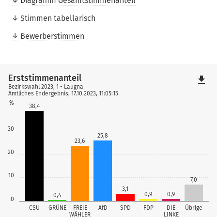
Diagramm Gesamtstimmenanteil
Stimmen tabellarisch
Bewerberstimmen
Erststimmenanteil
file_download
Bezirkswahl 2023, 1 - Laugna
Amtliches Endergebnis, 17.10.2023, 11:05:15
%
38,4
30
25,8
23,6
20
10
7,0
3,1
0,9
0,9
0,4
0
CSU
GRÜNE
FREIE
AfD
SPD
FDP
DIE
Übrige
WÄHLER
LINKE