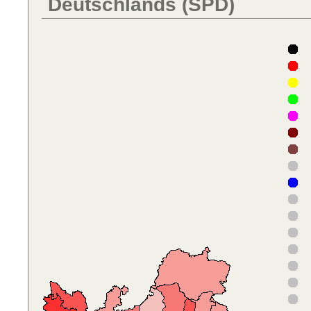
Deutschlands (SPD)
D
F
D
D