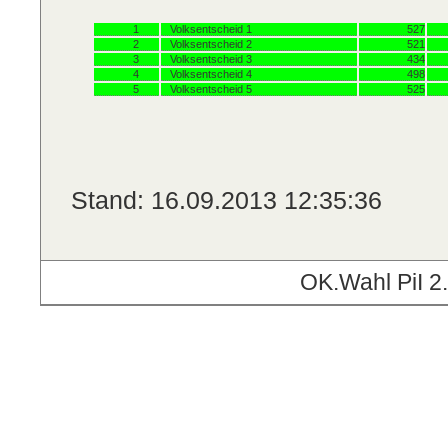
1
Volksentscheid 1
527
2
Volksentscheid 2
521
3
Volksentscheid 3
434
4
Volksentscheid 4
498
5
Volksentscheid 5
525
Stand: 16.09.2013 12:35:36
OK.Wahl PiI 2