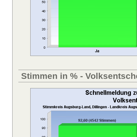
Stimmen in % - Volksentsch