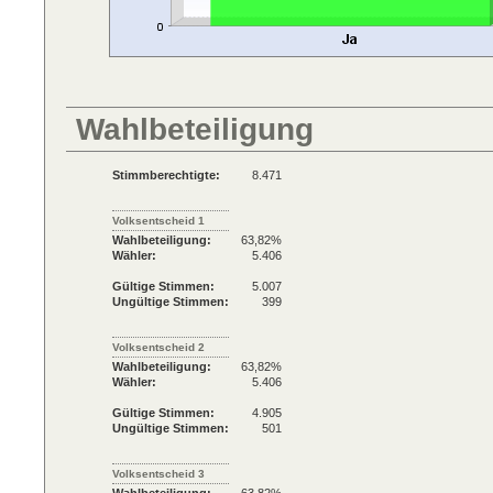
Wahlbeteiligung
Stimmberechtigte:
8.471
Volksentscheid 1
Wahlbeteiligung:
63,82%
Wähler:
5.406
Gültige Stimmen:
5.007
Ungültige Stimmen:
399
Volksentscheid 2
Wahlbeteiligung:
63,82%
Wähler:
5.406
Gültige Stimmen:
4.905
Ungültige Stimmen:
501
Volksentscheid 3