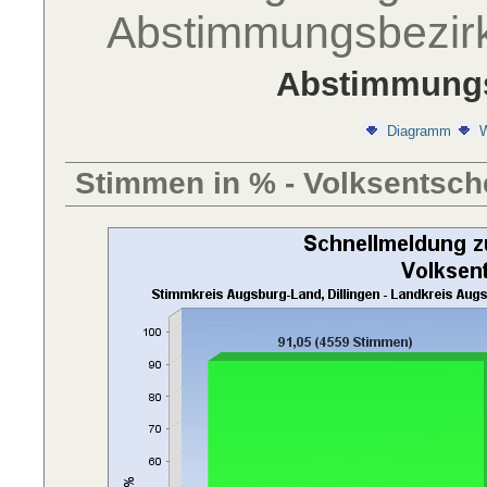
Abstimmungsbezir
Abstimmungs
Diagramm
W
Stimmen in % - Volksentsch