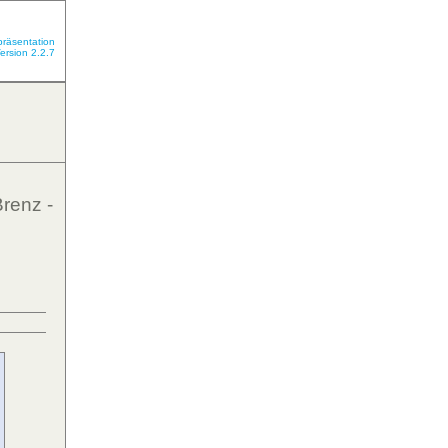
präsentation
ersion 2.2.7
renz -