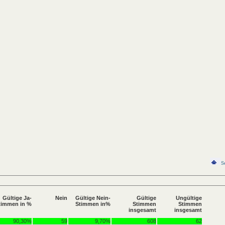
S
Gültige Ja-
Nein
Gültige Nein-
Gültige
Ungültige
timmen in %
Stimmen in%
Stimmen
Stimmen
insgesamt
insgesamt
90,30%
59
9,70%
608
62