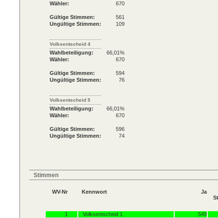
Wähler:
670
Gültige Stimmen:
561
Ungültige Stimmen:
109
Volksentscheid 4
Wahlbeteiligung:
66,01%
Wähler:
670
Gültige Stimmen:
594
Ungültige Stimmen:
76
Volksentscheid 5
Wahlbeteiligung:
66,01%
Wähler:
670
Gültige Stimmen:
596
Ungültige Stimmen:
74
Stimmen
WV-Nr
Kennwort
Ja
S
1
Volksentscheid 1
549