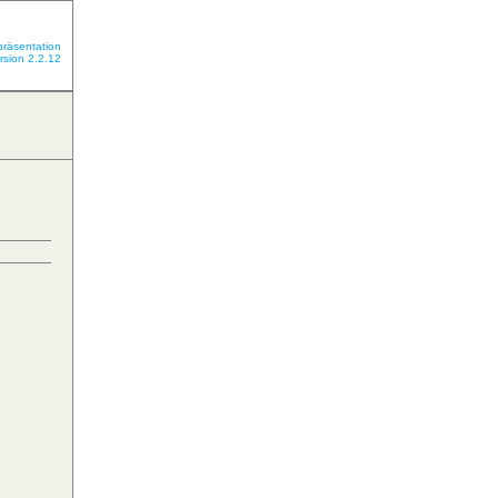
präsentation
rsion 2.2.12