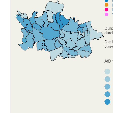
A
L
D
V-
Durc
durc
Die 
verw
AfD 