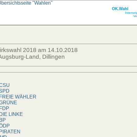
Übersichtsseite "Wahlen"
OK.Wahl
Internet
Ve
zirkswahl 2018 am 14.10.2018
Augsburg-Land, Dillingen
SU
PD
REIE WÄHLER
RÜNE
DP
IE LINKE
BP
DP
IRATEN