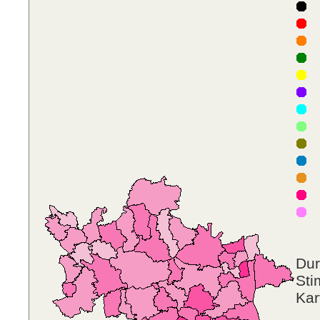
F
D
P
D
V
Dur
Sti
Kar