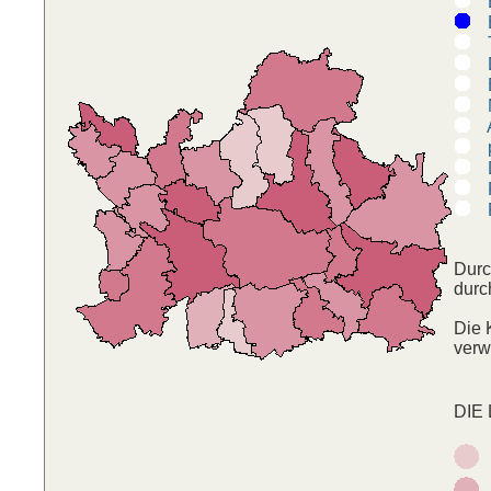
B
Ti
D
B
M
A
pr
D
F
P
Durc
durc
Die 
verw
DIE 