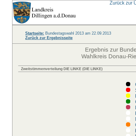
Zurück zur 
Startseite:
Bundestagswahl 2013 am 22.09.2013
Zurück zur Ergebnisseite
Ergebnis zur Bund
Wahlkreis Donau-Ries
Zweitstimmenverteilung DIE LINKE (DIE LINKE)
C
S
F
G
D
P
N
Ö
R