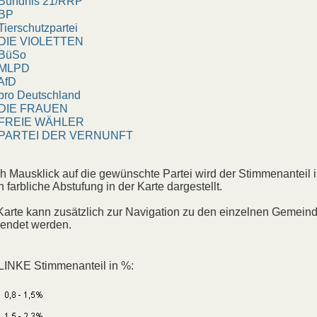
ündnis 21/RRP
BP
erschutzpartei
IE VIOLETTEN
üSo
LPD
fD
o Deutschland
IE FRAUEN
REIE WÄHLER
ARTEI DER VERNUNFT
h Mausklick auf die gewünschte Partei wird der Stimmenanteil 
h farbliche Abstufung in der Karte dargestellt.
Karte kann zusätzlich zur Navigation zu den einzelnen Gemein
endet werden.
LINKE Stimmenanteil in %: