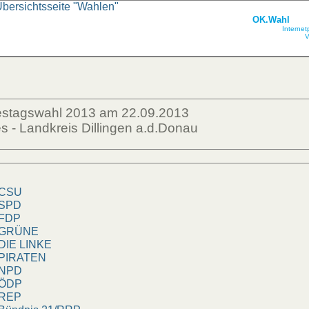
Übersichtsseite "Wahlen"
OK.Wahl
Internet
V
estagswahl 2013 am 22.09.2013
 - Landkreis Dillingen a.d.Donau
SU
PD
DP
RÜNE
IE LINKE
IRATEN
PD
DP
EP