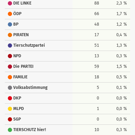
DIE LINKE
88
2,3 %
ÖDP
66
1,7 %
BP
48
1,2 %
PIRATEN
17
0,4 %
Tierschutzpartei
51
1,3 %
NPD
13
0,3 %
Die PARTEI
59
1,5 %
FAMILIE
18
0,5 %
Volksabstimmung
5
0,1 %
DKP
0
0,0 %
MLPD
1
0,0 %
SGP
0
0,0 %
TIERSCHUTZ hier!
10
0,3 %