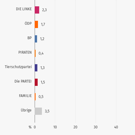
DIE LINKE
2,3
ÖDP
1,7
BP
1,2
PIRATEN
0,4
Tierschutzpartei
1,3
Die PARTEI
1,5
FAMILIE
0,5
Übrige
3,5
%
0
10
20
30
40