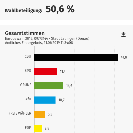
50,6
%
Wahlbeteiligung:
Gesamtstimmen
file_download
Europawahl 2019, 09773144 - Stadt Lauingen (Donau)
Amtliches Endergebnis, 21.06.2019 11:34:08
CSU
41,8
SPD
11,4
GRÜNE
14,6
AfD
10,7
FREIE WÄHLER
5,3
FDP
3,9