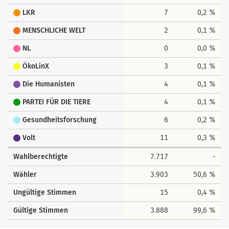
LKR
7
0,2 %
MENSCHLICHE WELT
2
0,1 %
NL
0
0,0 %
ÖkoLinX
3
0,1 %
Die Humanisten
4
0,1 %
PARTEI FÜR DIE TIERE
4
0,1 %
Gesundheitsforschung
6
0,2 %
Volt
11
0,3 %
Wahlberechtigte
7.717
-
Wähler
3.903
50,6 %
Ungültige Stimmen
15
0,4 %
Gültige Stimmen
3.888
99,6 %