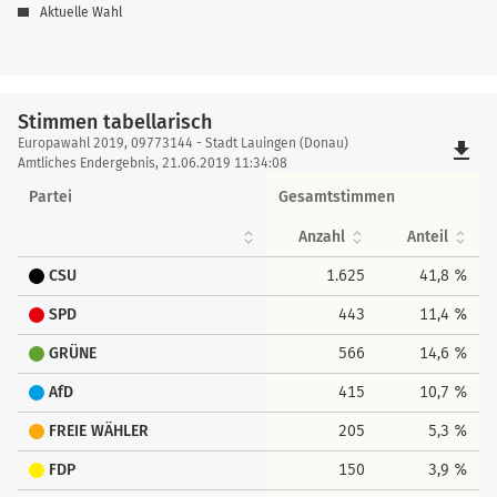
Aktuelle Wahl
Stimmen tabellarisch
Stimmen
Europawahl 2019, 09773144 - Stadt Lauingen (Donau)
file_download
tabellarisch
Amtliches Endergebnis, 21.06.2019 11:34:08
Partei
Gesamtstimmen
Anzahl
Anteil
CSU
1.625
41,8 %
SPD
443
11,4 %
GRÜNE
566
14,6 %
AfD
415
10,7 %
FREIE WÄHLER
205
5,3 %
FDP
150
3,9 %