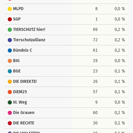
MLPD
8
0,0 %
SGP
1
0,0 %
TIERSCHUTZ hier!
69
0,2 %
Tierschutzallianz
72
0,2 %
Bündnis C
61
0,2 %
BIG
19
0,0 %
BGE
23
0,1 %
DIE DIREKTE!
26
0,1 %
DiEM25
57
0,1 %
III. Weg
9
0,0 %
Die Grauen
60
0,2 %
DIE RECHTE
30
0,1 %