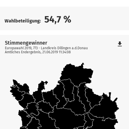
54,7
%
Wahlbeteiligung:
Stimmengewinner
file_download
Europawahl 2019, 773 - Landkreis Dillingen a.d.Donau
Amtliches Endergebnis, 21.06.2019 11:34:08