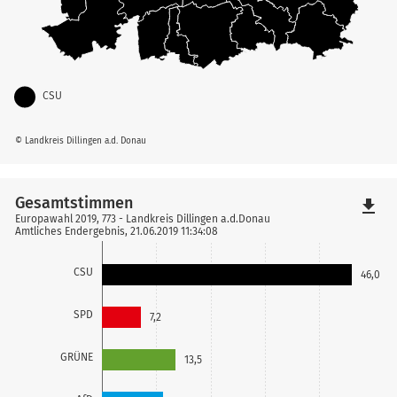
CSU
© Landkreis Dillingen a.d. Donau
Gesamtstimmen
file_download
Europawahl 2019, 773 - Landkreis Dillingen a.d.Donau
Amtliches Endergebnis, 21.06.2019 11:34:08
CSU
46,0
SPD
7,2
GRÜNE
13,5