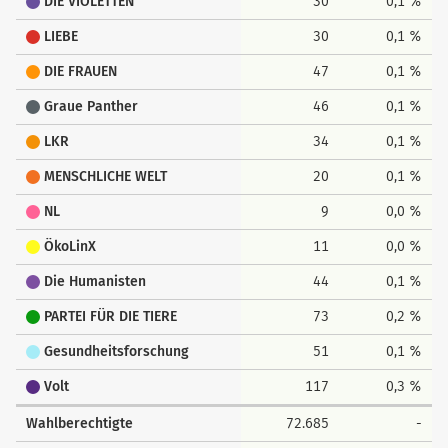
DIE VIOLETTEN
30
0,1 %
LIEBE
30
0,1 %
DIE FRAUEN
47
0,1 %
Graue Panther
46
0,1 %
LKR
34
0,1 %
MENSCHLICHE WELT
20
0,1 %
NL
9
0,0 %
ÖkoLinX
11
0,0 %
Die Humanisten
44
0,1 %
PARTEI FÜR DIE TIERE
73
0,2 %
Gesundheitsforschung
51
0,1 %
Volt
117
0,3 %
Wahlberechtigte
72.685
-