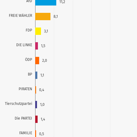
AfD
11,2
FREIE WÄHLER
8,1
FDP
3,1
DIE LINKE
1,5
ÖDP
2,0
BP
1,1
PIRATEN
0,4
Tierschutzpartei
1,0
Die PARTEI
1,4
FAMILIE
0,5