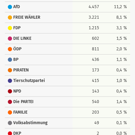
AfD
4.457
11,2 %
FREIE WÄHLER
3.221
8,1 %
FDP
1.215
3,1 %
DIE LINKE
602
1,5 %
ÖDP
811
2,0 %
BP
436
1,1 %
PIRATEN
173
0,4 %
Tierschutzpartei
415
1,0 %
NPD
143
0,4 %
Die PARTEI
540
1,4 %
FAMILIE
203
0,5 %
Volksabstimmung
49
0,1 %
DKP
2
0,0 %