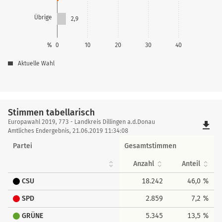
Übrige
2,9
%
0
10
20
30
40
Aktuelle Wahl
Stimmen tabellarisch
Stimmen
Europawahl 2019, 773 - Landkreis Dillingen a.d.Donau
file_download
tabellarisch
Amtliches Endergebnis, 21.06.2019 11:34:08
Partei
Gesamtstimmen
Anzahl
Anteil
CSU
18.242
46,0 %
SPD
2.859
7,2 %
GRÜNE
5.345
13,5 %