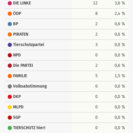
DIE LINKE
12
3,6 %
ÖDP
8
2,4 %
BP
2
0,6 %
PIRATEN
2
0,6 %
Tierschutzpartei
3
0,9 %
NPD
0
0,0 %
Die PARTEI
2
0,6 %
FAMILIE
5
1,5 %
Volksabstimmung
0
0,0 %
DKP
0
0,0 %
MLPD
0
0,0 %
SGP
0
0,0 %
TIERSCHUTZ hier!
0
0,0 %