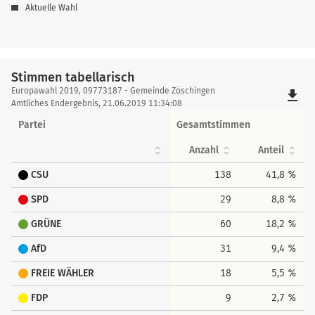
Aktuelle Wahl
Stimmen tabellarisch
Stimmen
Europawahl 2019, 09773187 - Gemeinde Zöschingen
file_download
tabellarisch
Amtliches Endergebnis, 21.06.2019 11:34:08
Partei
Gesamtstimmen
Anzahl
Anteil
CSU
138
41,8 %
SPD
29
8,8 %
GRÜNE
60
18,2 %
AfD
31
9,4 %
FREIE WÄHLER
18
5,5 %
FDP
9
2,7 %