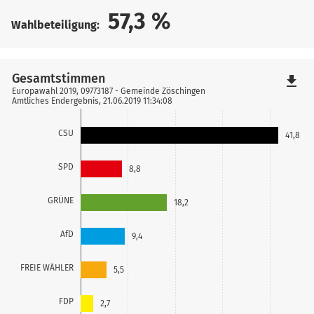
57,3
%
Wahlbeteiligung:
Gesamtstimmen
file_download
Europawahl 2019, 09773187 - Gemeinde Zöschingen
Amtliches Endergebnis, 21.06.2019 11:34:08
CSU
41,8
SPD
8,8
GRÜNE
18,2
AfD
9,4
FREIE WÄHLER
5,5
FDP
2,7