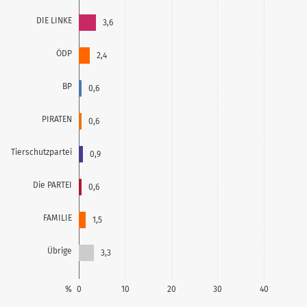
DIE LINKE
3,6
ÖDP
2,4
BP
0,6
PIRATEN
0,6
Tierschutzpartei
0,9
Die PARTEI
0,6
FAMILIE
1,5
Übrige
3,3
%
0
10
20
30
40