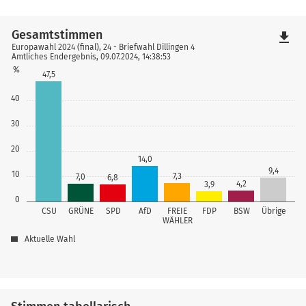
Gesamtstimmen
file_download
Europawahl 2024 (final), 24 - Briefwahl Dillingen 4
Amtliches Endergebnis, 09.07.2024, 14:38:53
%
47,5
40
30
20
14,0
9,4
10
7,3
7,0
6,8
4,2
3,9
0
CSU
GRÜNE
SPD
AfD
FREIE
FDP
BSW
Übrige
WÄHLER
Aktuelle Wahl