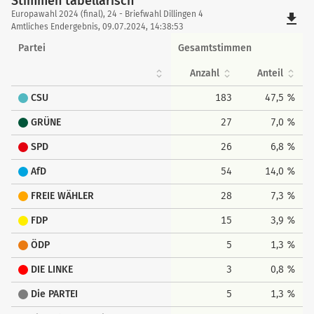
Stimmen tabellarisch
Stimmen
Europawahl 2024 (final), 24 - Briefwahl Dillingen 4
file_download
tabellarisch
Amtliches Endergebnis, 09.07.2024, 14:38:53
Partei
Gesamtstimmen
Anzahl
Anteil
CSU
183
47,5 %
GRÜNE
27
7,0 %
SPD
26
6,8 %
AfD
54
14,0 %
FREIE WÄHLER
28
7,3 %
FDP
15
3,9 %
ÖDP
5
1,3 %
DIE LINKE
3
0,8 %
Die PARTEI
5
1,3 %