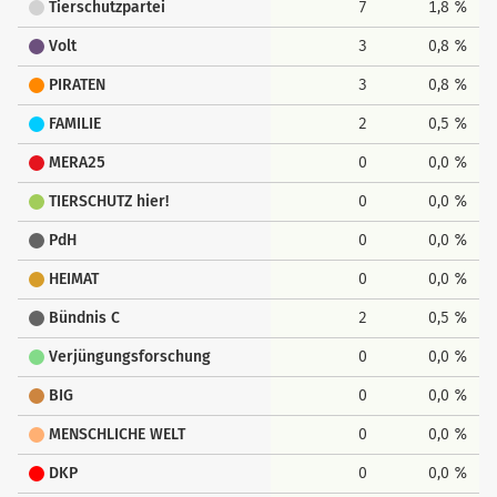
Tierschutzpartei
7
1,8 %
Volt
3
0,8 %
PIRATEN
3
0,8 %
FAMILIE
2
0,5 %
MERA25
0
0,0 %
TIERSCHUTZ hier!
0
0,0 %
PdH
0
0,0 %
HEIMAT
0
0,0 %
Bündnis C
2
0,5 %
Verjüngungsforschung
0
0,0 %
BIG
0
0,0 %
MENSCHLICHE WELT
0
0,0 %
DKP
0
0,0 %