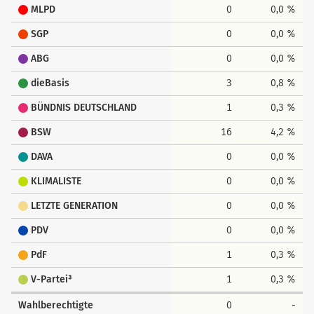
MLPD
0
0,0 %
SGP
0
0,0 %
ABG
0
0,0 %
dieBasis
3
0,8 %
BÜNDNIS DEUTSCHLAND
1
0,3 %
BSW
16
4,2 %
DAVA
0
0,0 %
KLIMALISTE
0
0,0 %
LETZTE GENERATION
0
0,0 %
PDV
0
0,0 %
PdF
1
0,3 %
V-Partei³
1
0,3 %
Wahlberechtigte
0
-