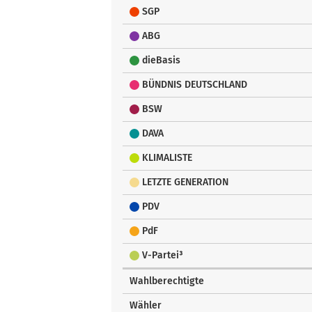
SGP
ABG
dieBasis
BÜNDNIS DEUTSCHLAND
BSW
DAVA
KLIMALISTE
LETZTE GENERATION
PDV
PdF
V-Partei³
Wahlberechtigte
Wähler