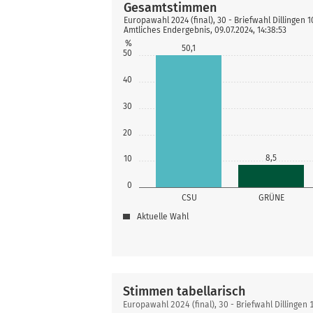
Gesamtstimmen
Europawahl 2024 (final), 30 - Briefwahl Dillingen 1
Amtliches Endergebnis, 09.07.2024, 14:38:53
%
50,1
50
40
30
20
8,5
10
0
CSU
GRÜNE
Aktuelle Wahl
Stimmen tabellarisch
Stimmen
Europawahl 2024 (final), 30 - Briefwahl Dillingen 