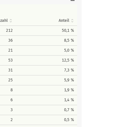
zahl
Anteil
212
50,1 %
36
8,5 %
21
5,0 %
53
12,5 %
31
7,3 %
25
5,9 %
8
1,9 %
6
1,4 %
3
0,7 %
2
0,5 %