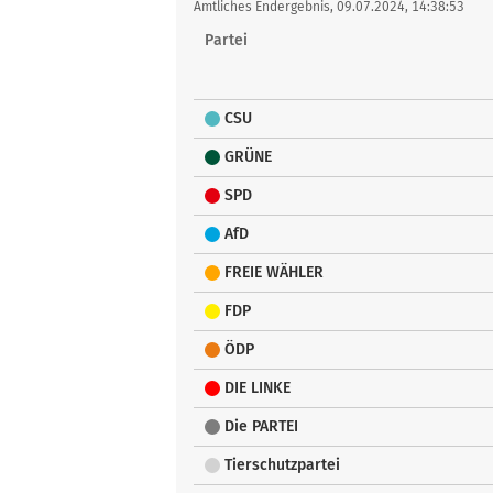
tabellarisch
Amtliches Endergebnis, 09.07.2024, 14:38:53
Partei
CSU
GRÜNE
SPD
AfD
FREIE WÄHLER
FDP
ÖDP
DIE LINKE
Die PARTEI
Tierschutzpartei