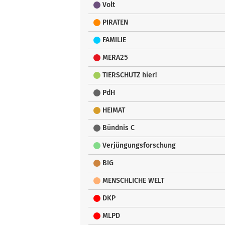
Volt
PIRATEN
FAMILIE
MERA25
TIERSCHUTZ hier!
PdH
HEIMAT
Bündnis C
Verjüngungsforschung
BIG
MENSCHLICHE WELT
DKP
MLPD