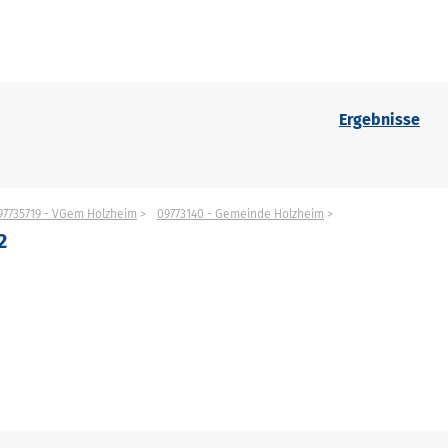
Ergebnisse
97735719 - VGem Holzheim
09773140 - Gemeinde Holzheim
2