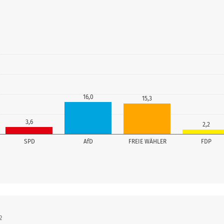
16,0
15,3
3,6
2,2
SPD
AfD
FREIE WÄHLER
FDP
2