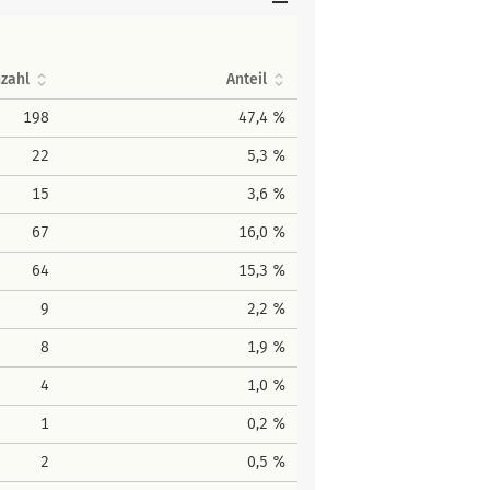
zahl
Anteil
198
47,4 %
22
5,3 %
15
3,6 %
67
16,0 %
64
15,3 %
9
2,2 %
8
1,9 %
4
1,0 %
1
0,2 %
2
0,5 %