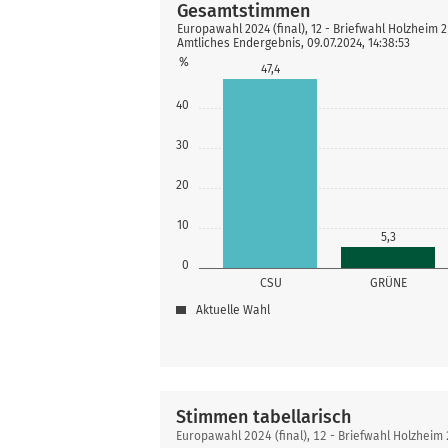
Gesamtstimmen
Europawahl 2024 (final), 12 - Briefwahl Holzheim 2
Amtliches Endergebnis, 09.07.2024, 14:38:53
%
47,4
40
30
20
10
5,3
0
CSU
GRÜNE
Aktuelle Wahl
Stimmen tabellarisch
Stimmen
Europawahl 2024 (final), 12 - Briefwahl Holzheim 