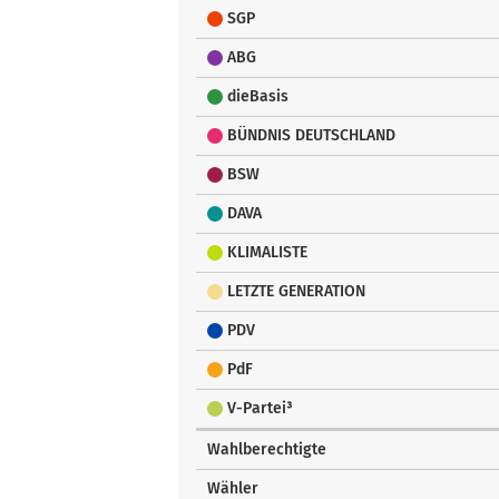
SGP
ABG
dieBasis
BÜNDNIS DEUTSCHLAND
BSW
DAVA
KLIMALISTE
LETZTE GENERATION
PDV
PdF
V-Partei³
Wahlberechtigte
Wähler