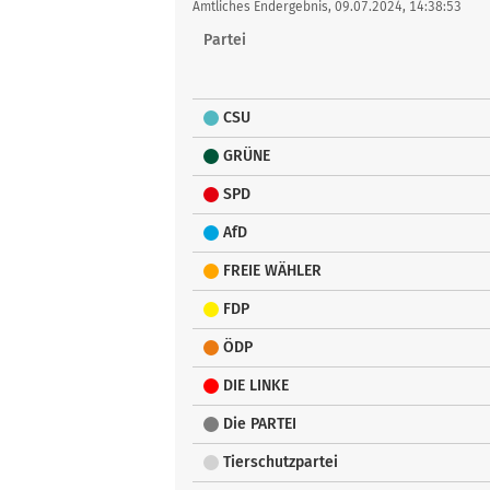
tabellarisch
Amtliches Endergebnis, 09.07.2024, 14:38:53
Partei
CSU
GRÜNE
SPD
AfD
FREIE WÄHLER
FDP
ÖDP
DIE LINKE
Die PARTEI
Tierschutzpartei