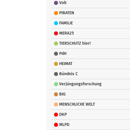
Volt
PIRATEN
FAMILIE
MERA25
TIERSCHUTZ hier!
PdH
HEIMAT
Bündnis C
Verjüngungsforschung
BIG
MENSCHLICHE WELT
DKP
MLPD