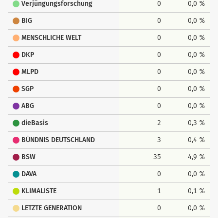
Verjüngungsforschung
0
0,0 %
BIG
0
0,0 %
MENSCHLICHE WELT
0
0,0 %
DKP
0
0,0 %
MLPD
0
0,0 %
SGP
0
0,0 %
ABG
0
0,0 %
dieBasis
2
0,3 %
BÜNDNIS DEUTSCHLAND
3
0,4 %
BSW
35
4,9 %
DAVA
0
0,0 %
KLIMALISTE
1
0,1 %
LETZTE GENERATION
0
0,0 %