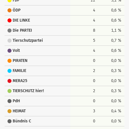
FDP
22
3,1 %
ÖDP
4
0,6 %
DIE LINKE
4
0,6 %
Die PARTEI
8
1,1 %
Tierschutzpartei
5
0,7 %
Volt
4
0,6 %
PIRATEN
0
0,0 %
FAMILIE
2
0,3 %
MERA25
0
0,0 %
TIERSCHUTZ hier!
2
0,3 %
PdH
0
0,0 %
HEIMAT
3
0,4 %
Bündnis C
0
0,0 %