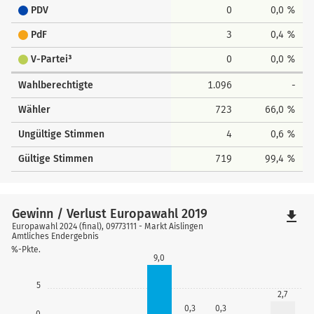
PDV
0
0,0 %
PdF
3
0,4 %
V-Partei³
0
0,0 %
Wahlberechtigte
1.096
-
Wähler
723
66,0 %
Ungültige Stimmen
4
0,6 %
Gültige Stimmen
719
99,4 %
Gewinn / Verlust Europawahl 2019
file_download
Europawahl 2024 (final), 09773111 - Markt Aislingen
Amtliches Endergebnis
%-Pkte.
9,0
5
2,7
0,3
0,3