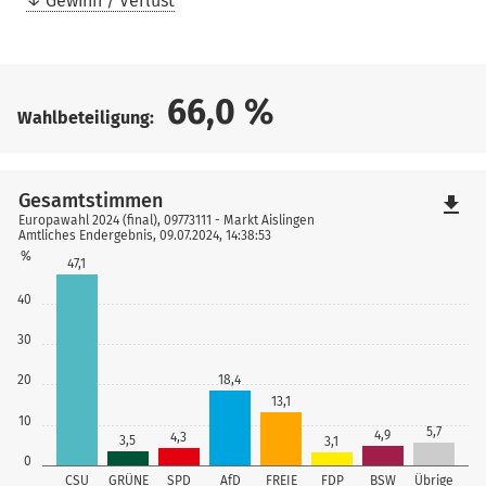
Gewinn / Verlust
66,0
%
Wahlbeteiligung:
Gesamtstimmen
file_download
Europawahl 2024 (final), 09773111 - Markt Aislingen
Amtliches Endergebnis, 09.07.2024, 14:38:53
%
47,1
40
30
18,4
20
13,1
10
5,7
4,9
4,3
3,5
3,1
0
CSU
GRÜNE
SPD
AfD
FREIE
FDP
BSW
Übrige