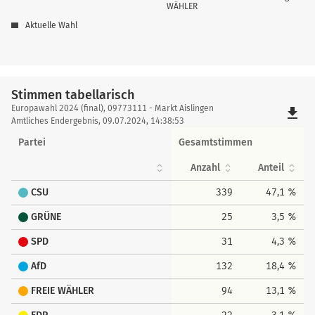
WÄHLER
Aktuelle Wahl
Stimmen tabellarisch
Stimmen
Europawahl 2024 (final), 09773111 - Markt Aislingen
file_download
tabellarisch
Amtliches Endergebnis, 09.07.2024, 14:38:53
Partei
Gesamtstimmen
Anzahl
Anteil
CSU
339
47,1 %
GRÜNE
25
3,5 %
SPD
31
4,3 %
AfD
132
18,4 %
FREIE WÄHLER
94
13,1 %