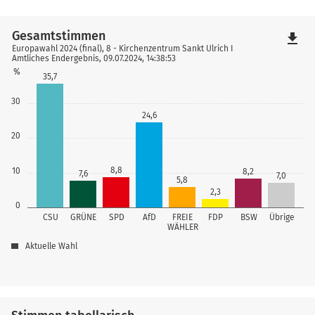
Gesamtstimmen
file_download
Europawahl 2024 (final), 8 - Kirchenzentrum Sankt Ulrich I
Amtliches Endergebnis, 09.07.2024, 14:38:53
%
35,7
30
24,6
20
8,8
10
8,2
7,6
7,0
5,8
2,3
0
CSU
GRÜNE
SPD
AfD
FREIE
FDP
BSW
Übrige
WÄHLER
Aktuelle Wahl