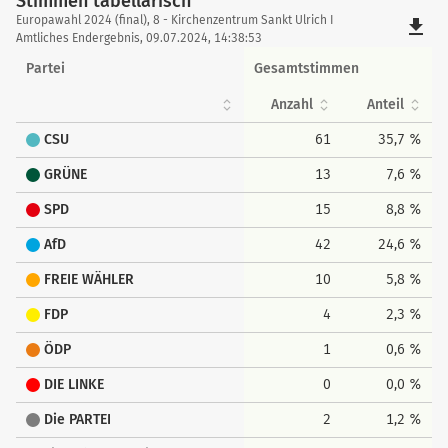
Stimmen tabellarisch
Stimmen
Europawahl 2024 (final), 8 - Kirchenzentrum Sankt Ulrich I
file_download
tabellarisch
Amtliches Endergebnis, 09.07.2024, 14:38:53
Partei
Gesamtstimmen
Anzahl
Anteil
CSU
61
35,7 %
GRÜNE
13
7,6 %
SPD
15
8,8 %
AfD
42
24,6 %
FREIE WÄHLER
10
5,8 %
FDP
4
2,3 %
ÖDP
1
0,6 %
DIE LINKE
0
0,0 %
Die PARTEI
2
1,2 %