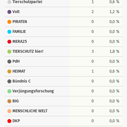
Tierschutzpartei
1
0,6 %
Volt
2
1,2 %
PIRATEN
0
0,0 %
FAMILIE
0
0,0 %
MERA25
0
0,0 %
TIERSCHUTZ hier!
3
1,8 %
PdH
0
0,0 %
HEIMAT
1
0,6 %
Bündnis C
0
0,0 %
Verjüngungsforschung
0
0,0 %
BIG
0
0,0 %
MENSCHLICHE WELT
0
0,0 %
DKP
0
0,0 %