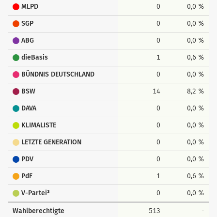
MLPD
0
0,0 %
SGP
0
0,0 %
ABG
0
0,0 %
dieBasis
1
0,6 %
BÜNDNIS DEUTSCHLAND
0
0,0 %
BSW
14
8,2 %
DAVA
0
0,0 %
KLIMALISTE
0
0,0 %
LETZTE GENERATION
0
0,0 %
PDV
0
0,0 %
PdF
1
0,6 %
V-Partei³
0
0,0 %
Wahlberechtigte
513
-