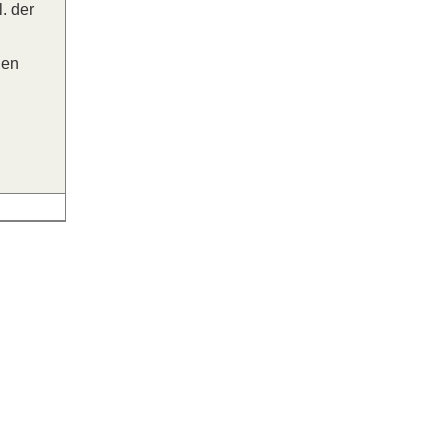
. der
den