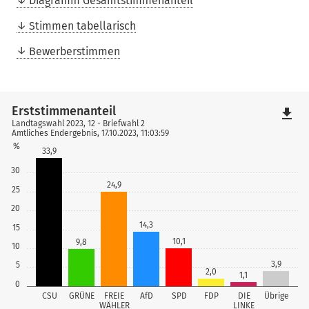
Diagramm Gesamtstimmenanteil
Stimmen tabellarisch
Bewerberstimmen
Erststimmenanteil
file_download
Landtagswahl 2023, 12 - Briefwahl 2
Amtliches Endergebnis, 17.10.2023, 11:03:59
%
33,9
30
24,9
25
20
14,3
15
10,1
9,8
10
3,9
5
2,0
1,1
0
CSU
GRÜNE
FREIE
AfD
SPD
FDP
DIE
Übrige
WÄHLER
LINKE