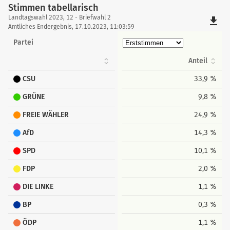
Stimmen tabellarisch
Stimmen
Landtagswahl 2023, 12 - Briefwahl 2
file_download
tabellarisch
Amtliches Endergebnis, 17.10.2023, 11:03:59
Partei
Anteil
CSU
33,9 %
GRÜNE
9,8 %
FREIE WÄHLER
24,9 %
AfD
14,3 %
SPD
10,1 %
FDP
2,0 %
DIE LINKE
1,1 %
BP
0,3 %
ÖDP
1,1 %