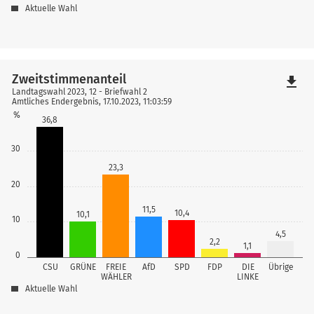
Aktuelle Wahl
Zweitstimmenanteil
file_download
Landtagswahl 2023, 12 - Briefwahl 2
Amtliches Endergebnis, 17.10.2023, 11:03:59
%
36,8
30
23,3
20
11,5
10,4
10,1
10
4,5
2,2
1,1
0
CSU
GRÜNE
FREIE
AfD
SPD
FDP
DIE
Übrige
WÄHLER
LINKE
Aktuelle Wahl