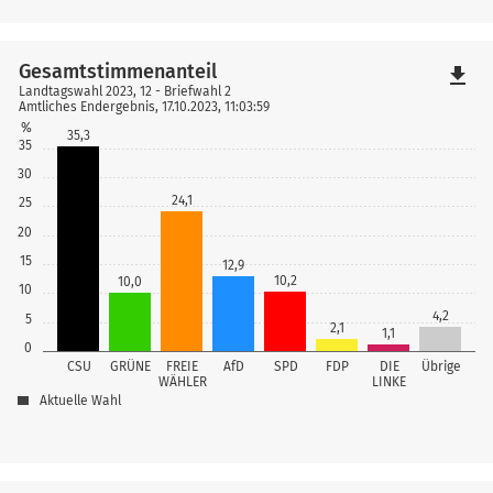
Gesamtstimmenanteil
file_download
Landtagswahl 2023, 12 - Briefwahl 2
Amtliches Endergebnis, 17.10.2023, 11:03:59
%
35,3
35
30
24,1
25
20
15
12,9
10,2
10,0
10
4,2
5
2,1
1,1
0
CSU
GRÜNE
FREIE
AfD
SPD
FDP
DIE
Übrige
WÄHLER
LINKE
Aktuelle Wahl