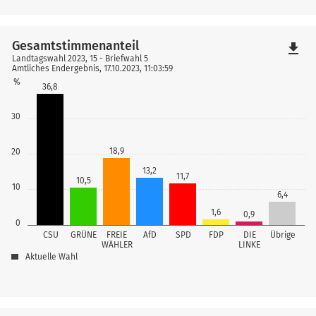
Gesamtstimmenanteil
file_download
Landtagswahl 2023, 15 - Briefwahl 5
Amtliches Endergebnis, 17.10.2023, 11:03:59
%
36,8
30
18,9
20
13,2
11,7
10,5
10
6,4
1,6
0,9
0
CSU
GRÜNE
FREIE
AfD
SPD
FDP
DIE
Übrige
WÄHLER
LINKE
Aktuelle Wahl