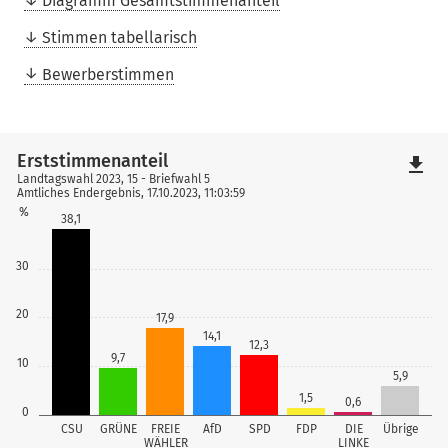
Diagramm Gesamtstimmenanteil
Stimmen tabellarisch
Bewerberstimmen
Erststimmenanteil
file_download
Landtagswahl 2023, 15 - Briefwahl 5
Amtliches Endergebnis, 17.10.2023, 11:03:59
%
38,1
30
20
17,9
14,1
12,3
9,7
10
5,9
1,5
0,6
0
CSU
GRÜNE
FREIE
AfD
SPD
FDP
DIE
Übrige
WÄHLER
LINKE