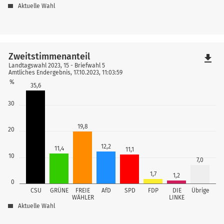
Aktuelle Wahl
Zweitstimmenanteil
file_download
Landtagswahl 2023, 15 - Briefwahl 5
Amtliches Endergebnis, 17.10.2023, 11:03:59
%
35,6
30
19,8
20
12,2
11,4
11,1
10
7,0
1,7
1,2
0
CSU
GRÜNE
FREIE
AfD
SPD
FDP
DIE
Übrige
WÄHLER
LINKE
Aktuelle Wahl