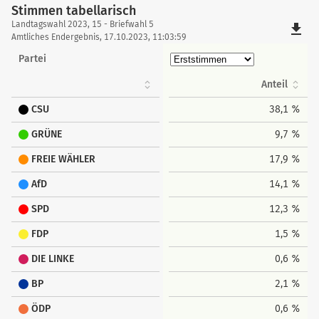
Stimmen tabellarisch
Stimmen
Landtagswahl 2023, 15 - Briefwahl 5
file_download
tabellarisch
Amtliches Endergebnis, 17.10.2023, 11:03:59
Partei
Anteil
CSU
38,1 %
GRÜNE
9,7 %
FREIE WÄHLER
17,9 %
AfD
14,1 %
SPD
12,3 %
FDP
1,5 %
DIE LINKE
0,6 %
BP
2,1 %
ÖDP
0,6 %