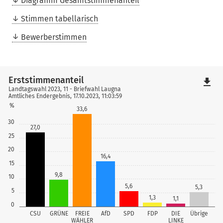
Diagramm Gesamtstimmenanteil
Stimmen tabellarisch
Bewerberstimmen
Erststimmenanteil
file_download
Landtagswahl 2023, 11 - Briefwahl Laugna
Amtliches Endergebnis, 17.10.2023, 11:03:59
%
33,6
30
27,0
25
20
16,4
15
9,8
10
5,6
5,3
5
1,3
1,1
0
CSU
GRÜNE
FREIE
AfD
SPD
FDP
DIE
Übrige
WÄHLER
LINKE