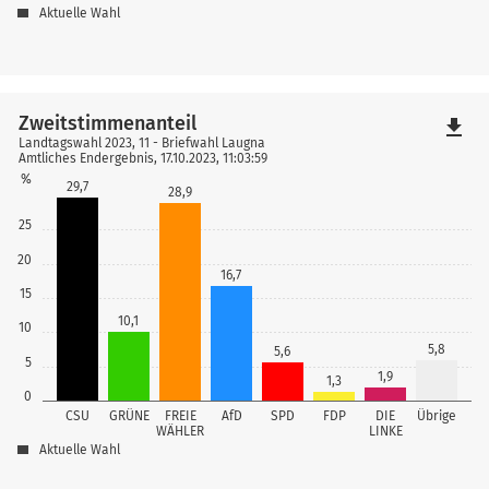
Aktuelle Wahl
Zweitstimmenanteil
file_download
Landtagswahl 2023, 11 - Briefwahl Laugna
Amtliches Endergebnis, 17.10.2023, 11:03:59
%
29,7
28,9
25
20
16,7
15
10,1
10
5,8
5,6
5
1,9
1,3
0
CSU
GRÜNE
FREIE
AfD
SPD
FDP
DIE
Übrige
WÄHLER
LINKE
Aktuelle Wahl