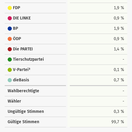
FDP
1,9 %
DIE LINKE
0,9 %
BP
1,9 %
ÖDP
0,9 %
Die PARTEI
1,4 %
Tierschutzpartei
-
V-Partei³
0,1 %
dieBasis
0,7 %
Wahlberechtigte
-
Wähler
-
Ungültige Stimmen
0,3 %
Gültige Stimmen
99,7 %