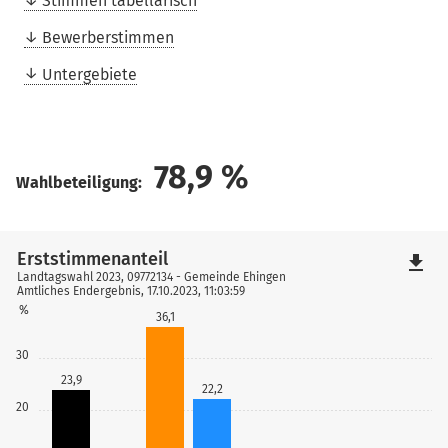
Stimmen tabellarisch
Bewerberstimmen
Untergebiete
78,9
%
Wahlbeteiligung:
Erststimmenanteil
file_download
Landtagswahl 2023, 09772134 - Gemeinde Ehingen
Amtliches Endergebnis, 17.10.2023, 11:03:59
%
36,1
30
23,9
22,2
20