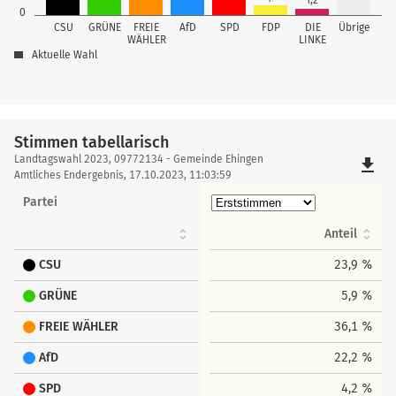
1,2
0
CSU
GRÜNE
FREIE
AfD
SPD
FDP
DIE
Übrige
WÄHLER
LINKE
Aktuelle Wahl
Stimmen tabellarisch
Stimmen
Landtagswahl 2023, 09772134 - Gemeinde Ehingen
file_download
tabellarisch
Amtliches Endergebnis, 17.10.2023, 11:03:59
Partei
Anteil
CSU
23,9 %
GRÜNE
5,9 %
FREIE WÄHLER
36,1 %
AfD
22,2 %
SPD
4,2 %