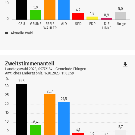
10
5,9
5,0
4,2
1,9
0,9
0
CSU
GRÜNE
FREIE
AfD
SPD
FDP
DIE
Übrige
WÄHLER
LINKE
Aktuelle Wahl
Zweitstimmenanteil
file_download
Landtagswahl 2023, 09772134 - Gemeinde Ehingen
Amtliches Endergebnis, 17.10.2023, 11:03:59
%
31,5
30
25,7
25
21,5
20
15
10
8,4
5,7
4,1
5
1,9