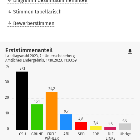
Diagramm Gesamtstimmenanteil
Stimmen tabellarisch
Bewerberstimmen
Erststimmenanteil
file_download
Landtagswahl 2023, 7 - Unterschöneberg
Amtliches Endergebnis, 17.10.2023, 11:03:59
%
37,1
30
24,2
20
16,1
9,7
10
4,8
4,0
2,4
1,6
0
CSU
GRÜNE
FREIE
AfD
SPD
FDP
DIE
Übrige
WÄHLER
LINKE