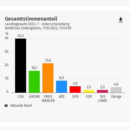
Gesamtstimmenanteil
file_download
Landtagswahl 2023, 7 - Unterschöneberg
Amtliches Endergebnis, 17.10.2023, 11:03:59
%
40,3
40
30
21,8
20
16,1
8,9
10
4,8
4,0
2,0
2,0
0
CSU
GRÜNE
FREIE
AfD
SPD
FDP
DIE
Übrige
WÄHLER
LINKE
Aktuelle Wahl