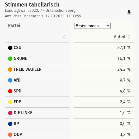
Stimmen tabellarisch
Stimmen
Landtagswahl 2023, 7 - Unterschöneberg
file_download
tabellarisch
Amtliches Endergebnis, 17.10.2023, 11:03:59
Partei
Anteil
CSU
37,1 %
GRÜNE
16,1 %
FREIE WÄHLER
24,2 %
AfD
9,7 %
SPD
4,8 %
FDP
2,4 %
DIE LINKE
1,6 %
BP
0,0 %
ÖDP
3,2 %