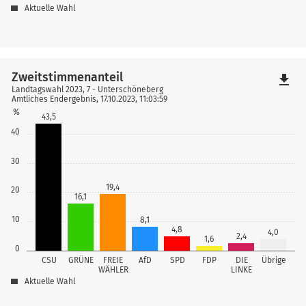
Aktuelle Wahl
Zweitstimmenanteil
file_download
Landtagswahl 2023, 7 - Unterschöneberg
Amtliches Endergebnis, 17.10.2023, 11:03:59
%
43,5
40
30
19,4
20
16,1
10
8,1
4,8
4,0
2,4
1,6
0
CSU
GRÜNE
FREIE
AfD
SPD
FDP
DIE
Übrige
WÄHLER
LINKE
Aktuelle Wahl