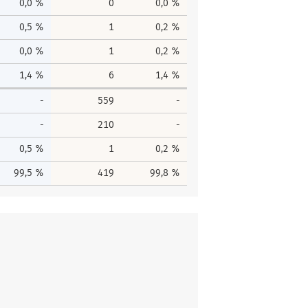
0,0 %
0
0,0 %
0,5 %
1
0,2 %
0,0 %
1
0,2 %
1,4 %
6
1,4 %
-
559
-
-
210
-
0,5 %
1
0,2 %
99,5 %
419
99,8 %
men
Gesamtstimmen