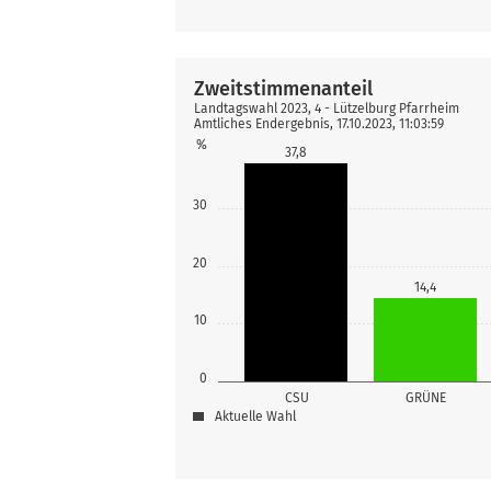
Zweitstimmenanteil
Landtagswahl 2023, 4 - Lützelburg Pfarrheim
Amtliches Endergebnis, 17.10.2023, 11:03:59
%
37,8
30
20
14,4
10
0
CSU
GRÜNE
Aktuelle Wahl