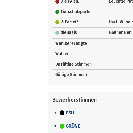
Die PARTEI
Leuchtle Pat
Tierschutzpartei
V-Partei³
Hartl Wilhe
dieBasis
Goßner Ben
Wahlberechtigte
Wähler
Ungültige Stimmen
Gültige Stimmen
Bewerberstimmen
CSU
Bewerberstimmen
Nr.
Name Vorname
GRÜNE
Bewerberstimmen