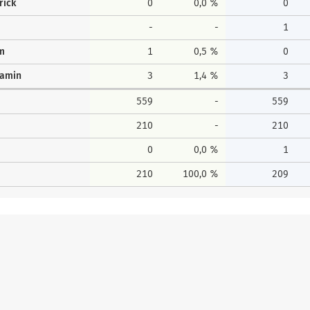
rick
0
0,0 %
0
-
-
1
lm
1
0,5 %
0
jamin
3
1,4 %
3
559
-
559
210
-
210
0
0,0 %
1
210
100,0 %
209
Erststimmen
Zweitstim