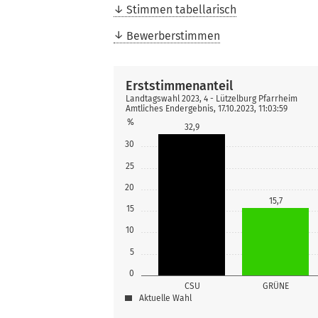
Stimmen tabellarisch
Bewerberstimmen
Erststimmenanteil
Landtagswahl 2023, 4 - Lützelburg Pfarrheim
Amtliches Endergebnis, 17.10.2023, 11:03:59
%
32,9
30
25
20
15,7
15
10
5
0
CSU
GRÜNE
Aktuelle Wahl