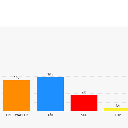
19,5
17,6
9,0
1,4
FREIE WÄHLER
AfD
SPD
FDP