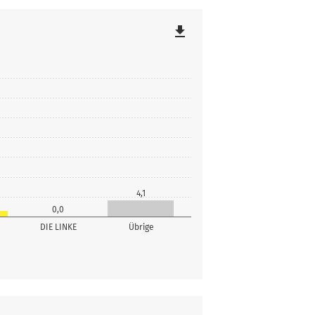
file_download
4,1
0,0
DIE LINKE
Übrige