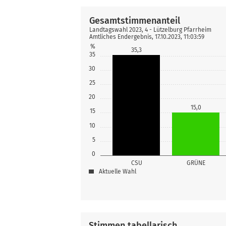
Gesamtstimmenanteil
Landtagswahl 2023, 4 - Lützelburg Pfarrheim
Amtliches Endergebnis, 17.10.2023, 11:03:59
%
35,3
35
30
25
20
15,0
15
10
5
0
CSU
GRÜNE
Aktuelle Wahl
Stimmen tabellarisch