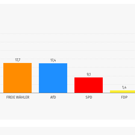
17,7
17,4
9,1
1,4
FREIE WÄHLER
AfD
SPD
FDP