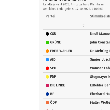
Stimmen
Landtagswahl 2023, 4 - Lützelburg Pfarrheim
tabellarisch
Amtliches Endergebnis, 17.10.2023, 11:03:59
Partei
Stimmkreisb
CSU
Knoll Manue
GRÜNE
Jahn Constan
FREIE WÄHLER
Dr. Mehring 
AfD
Singer Ulric
SPD
Wamser Fab
FDP
Stegmayer N
DIE LINKE
Edfelder Be
BP
Eberhard Ha
ÖDP
Müller Wolf