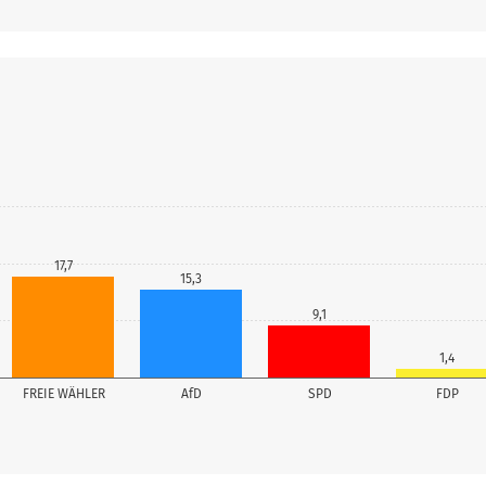
17,7
15,3
9,1
1,4
FREIE WÄHLER
AfD
SPD
FDP