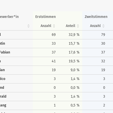
ewerber*in
Erststimmen
Zweitstimmen
Anzahl
Anteil
Anzahl
l
69
32,9 %
79
tin
33
15,7 %
30
Fabian
37
17,6 %
37
h
41
19,5 %
32
ian
19
9,0 %
19
ico
3
1,4 %
3
rnd
0
0,0 %
0
rald
3
1,4 %
3
gang
1
0,5 %
2