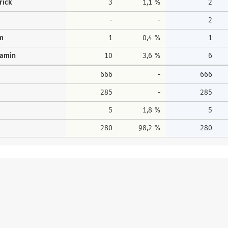
rick
3
1,1 %
2
-
-
2
lm
1
0,4 %
1
jamin
10
3,6 %
6
666
-
666
285
-
285
5
1,8 %
5
280
98,2 %
280
Erststimmen
Zweitstim