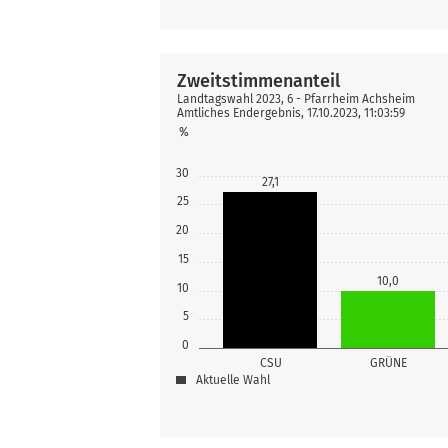
Zweitstimmenanteil
Landtagswahl 2023, 6 - Pfarrheim Achsheim
Amtliches Endergebnis, 17.10.2023, 11:03:59
%
30
27,1
25
20
15
10,0
10
5
0
CSU
GRÜNE
Aktuelle Wahl