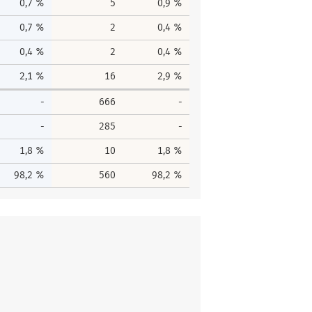
0,7 %
5
0,9 %
0,7 %
2
0,4 %
0,4 %
2
0,4 %
2,1 %
16
2,9 %
-
666
-
-
285
-
1,8 %
10
1,8 %
98,2 %
560
98,2 %
men
Gesamtstimmen