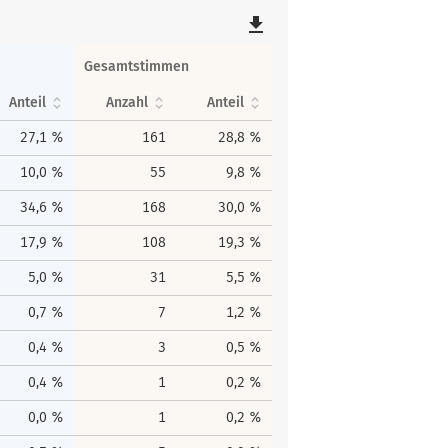
file_download
Gesamtstimmen
Anteil
Anzahl
Anteil
27,1 %
161
28,8 %
10,0 %
55
9,8 %
34,6 %
168
30,0 %
17,9 %
108
19,3 %
5,0 %
31
5,5 %
0,7 %
7
1,2 %
0,4 %
3
0,5 %
0,4 %
1
0,2 %
0,0 %
1
0,2 %