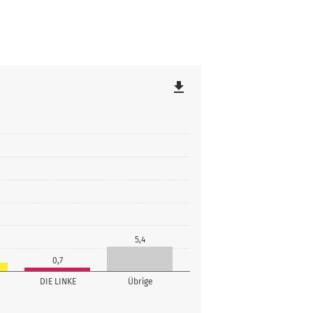
file_download
5,4
0,7
DIE LINKE
Übrige