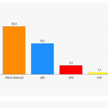
30,0
19,3
5,5
1,2
FREIE WÄHLER
AfD
SPD
FDP