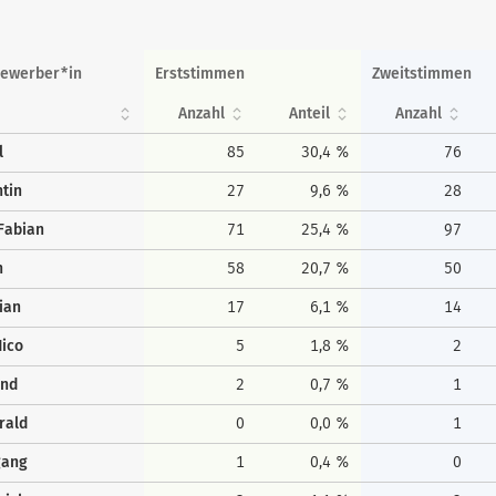
ewerber*in
Erststimmen
Zweitstimmen
Anzahl
Anteil
Anzahl
l
85
30,4 %
76
tin
27
9,6 %
28
Fabian
71
25,4 %
97
h
58
20,7 %
50
ian
17
6,1 %
14
ico
5
1,8 %
2
rnd
2
0,7 %
1
rald
0
0,0 %
1
gang
1
0,4 %
0