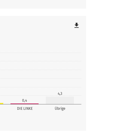
file_download
4,3
0,4
DIE LINKE
Übrige