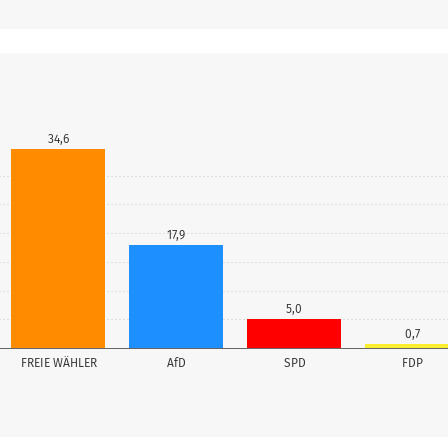
34,6
17,9
5,0
0,7
FREIE WÄHLER
AfD
SPD
FDP