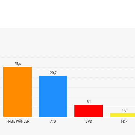
25,4
20,7
6,1
1,8
FREIE WÄHLER
AfD
SPD
FDP