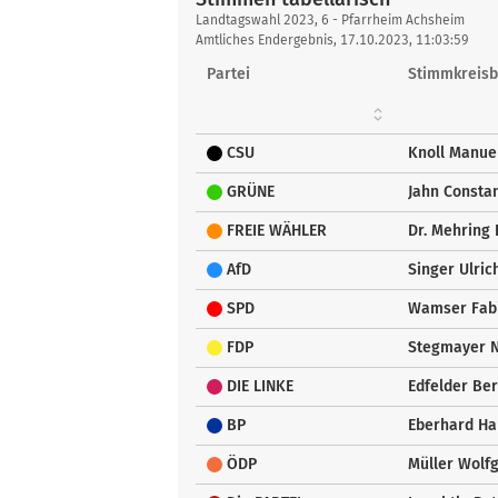
Stimmen
Landtagswahl 2023, 6 - Pfarrheim Achsheim
tabellarisch
Amtliches Endergebnis, 17.10.2023, 11:03:59
Partei
Stimmkreisb
CSU
Knoll Manue
GRÜNE
Jahn Constan
FREIE WÄHLER
Dr. Mehring 
AfD
Singer Ulric
SPD
Wamser Fab
FDP
Stegmayer N
DIE LINKE
Edfelder Be
BP
Eberhard Ha
ÖDP
Müller Wolf