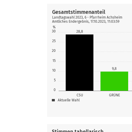
Gesamtstimmenanteil
Landtagswahl 2023, 6 - Pfarrheim Achsheim
Amtliches Endergebnis, 17.10.2023, 11:03:59
%
30
28,8
25
20
15
9,8
10
5
0
CSU
GRÜNE
Aktuelle Wahl
Stimmen tabellarisch