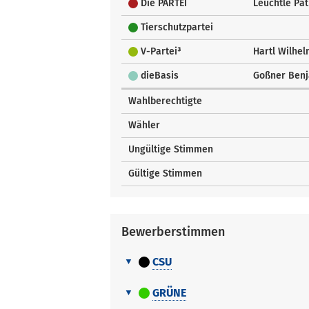
Die PARTEI
Leuchtle Pat
Tierschutzpartei
V-Partei³
Hartl Wilhe
dieBasis
Goßner Ben
Wahlberechtigte
Wähler
Ungültige Stimmen
Gültige Stimmen
Bewerberstimmen
CSU
Bewerberstimmen
Nr.
Name Vorname
GRÜNE
Bewerberstimmen