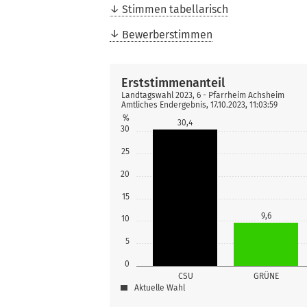
Stimmen tabellarisch
Bewerberstimmen
Erststimmenanteil
Landtagswahl 2023, 6 - Pfarrheim Achsheim
Amtliches Endergebnis, 17.10.2023, 11:03:59
%
30,4
30
25
20
15
9,6
10
5
0
CSU
GRÜNE
Aktuelle Wahl