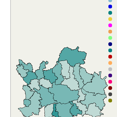
T
P
F
V
P
D